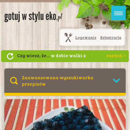
Logowanie
Rejestracja
Czy wiesz, że...
w dobie walki z
zalewającym nas plastikiem powstają
wielorazowe naczynia ze skrobi
kukurydzianej takie jak kubki,
Zaawansowana wyszukiwarka
talerzyki, miseczki, pojemniki na
przepisów
lunch, a także sztućce i słomki. Mimo
tego, że wyglądają jak plastikowe,
rozkładają się w glebie lub kompoście
od 1 roku do 3 lat! Plastik do pełnego
rozłożenia potrzebuje aż 450 lat i
zmienia się w drobne cząsteczki
plastyku! Poza tym naczynia z