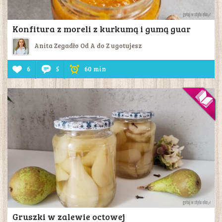
Konfitura z moreli z kurkumą i gumą guar
Anita Zegadło Od A do Z ugotujesz
6
5
60 min
Gruszki w zalewie octowej