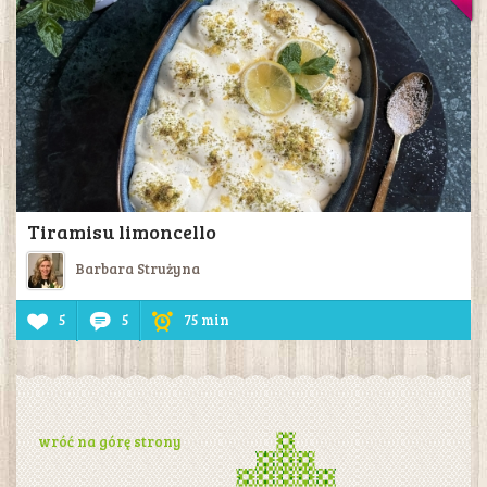
Tiramisu limoncello
Barbara Strużyna
5
5
75 min
wróć na górę strony