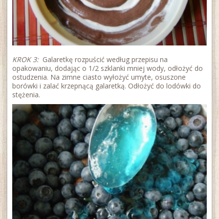
KROK 3:
Galaretkę rozpuścić według przepisu na
opakowaniu, dodając o 1/2 szklanki mniej wody, odłożyć do
ostudzenia. Na zimne ciasto wyłożyć umyte, osuszone
borówki i zalać krzepnącą galaretką. Odłożyć do lodówki do
stężenia.