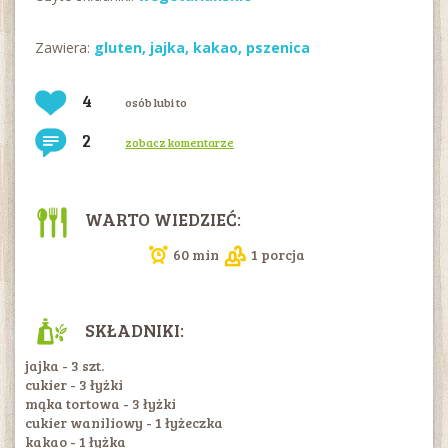
Zawiera:
gluten
,
jajka
,
kakao
,
pszenica
4
osób lubi to
2
zobacz komentarze
WARTO WIEDZIEĆ:
60 min
1 porcja
SKŁADNIKI:
jajka - 3 szt.
cukier - 3 łyżki
mąka tortowa - 3 łyżki
cukier waniliowy - 1 łyżeczka
kakao - 1 łyżka