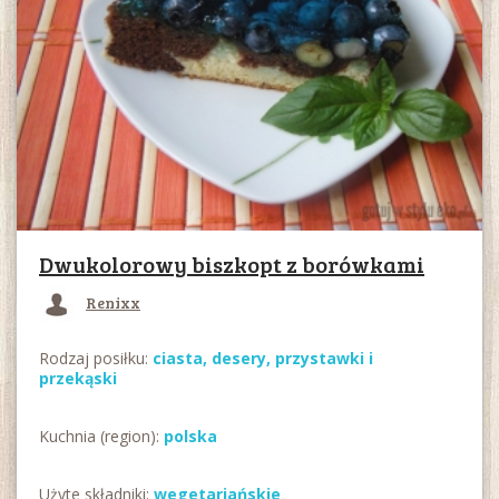
kukurydzy są bezpieczne, wolne od
BPA, ftalanów czy PCV.
Dwukolorowy biszkopt z borówkami
Renixx
Rodzaj posiłku:
ciasta,
desery,
przystawki i
przekąski
Kuchnia (region):
polska
Użyte składniki:
wegetariańskie