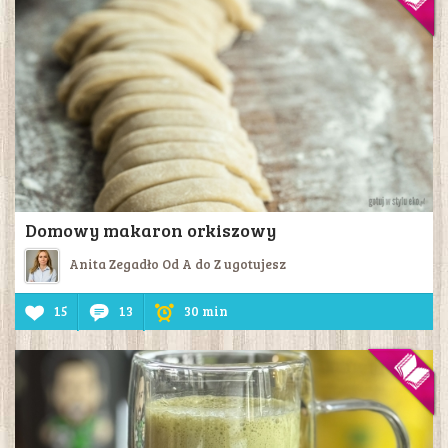
Domowy makaron orkiszowy
Anita Zegadło Od A do Z ugotujesz
15
13
30 min