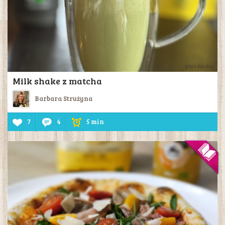
Milk shake z matcha
Barbara Strużyna
7
4
5 min