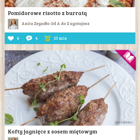
Pomidorowe risotto z burratą
Anita Zegadło Od A do Z ugotujesz
6
4
25 min
Kofty jagnięce z sosem miętowym