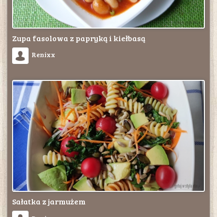
Zupa fasolowa z papryką i kiełbasą
Renixx
Sałatka z jarmużem