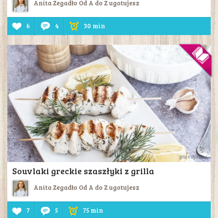
Anita Zegadło Od A do Z ugotujesz
6
4
30 min
Souvlaki greckie szaszłyki z grilla
Anita Zegadło Od A do Z ugotujesz
7
5
75 min