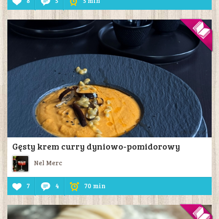
8
5
5 min
Gęsty krem curry dyniowo-pomidorowy
Nel Merc
7
4
70 min