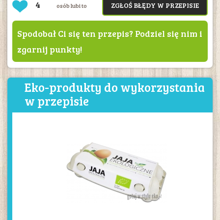
4
ZGŁOŚ BŁĘDY W PRZEPISIE
osób lubi to
Spodobał Ci się ten przepis? Podziel się nim i
zgarnij punkty!
Eko-produkty do wykorzystania
w przepisie