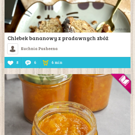
Chlebek bananowy z pradawnych zbóż
Kuchnia Pusheena
8
6
6 min