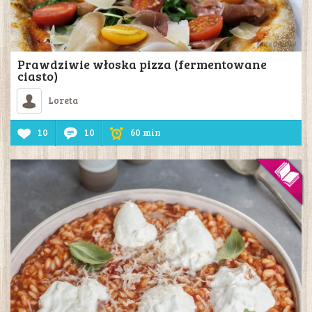
Prawdziwie włoska pizza (fermentowane
ciasto)
Loreta
10
10
60 min