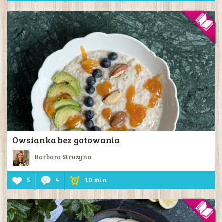
Owsianka bez gotowania
Barbara Strużyna
5
4
10 min