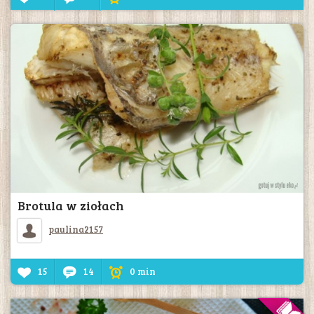
Brotula w ziołach
paulina2157
15
14
0 min