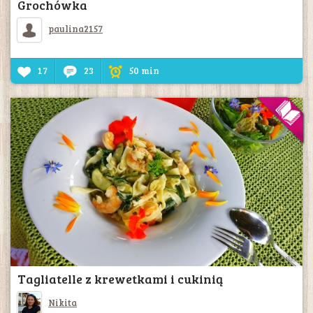
Grochówka
paulina2157
17
23
50 min
Tagliatelle z krewetkami i cukinią
Nikita