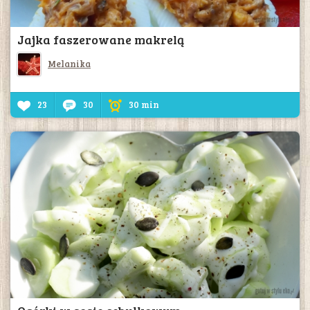
Jajka faszerowane makrelą
Melanika
23
30
30 min