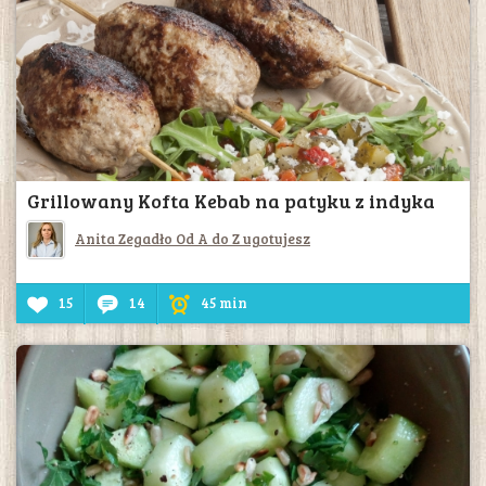
Grillowany Kofta Kebab na patyku z indyka
Anita Zegadło Od A do Z ugotujesz
15
14
45 min