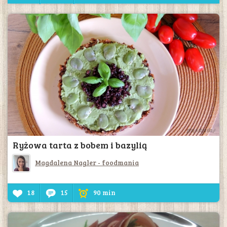
Ryżowa tarta z bobem i bazylią
Magdalena Nagler - foodmania
18
15
90 min