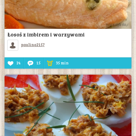
Łosoś z imbirem i warzywami
paulina2157
24
15
35 min