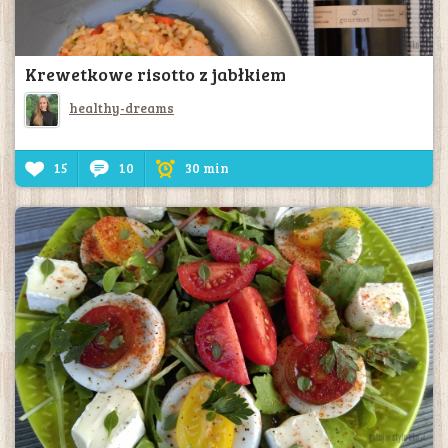
Krewetkowe risotto z jabłkiem
healthy-dreams
15
10
30 min