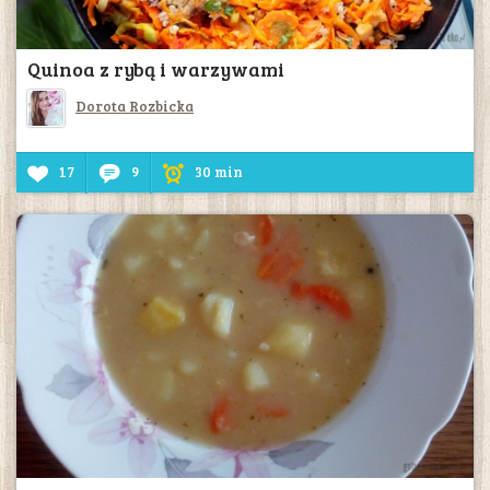
Quinoa z rybą i warzywami
Dorota Rozbicka
17
9
30 min