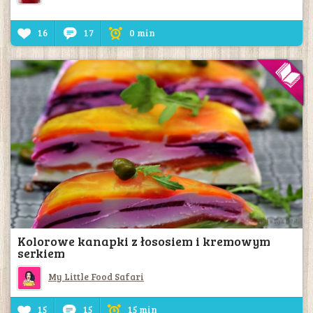
16
17
0 min
Kolorowe kanapki z łososiem i kremowym
serkiem
My Little Food Safari
15
15
15 min