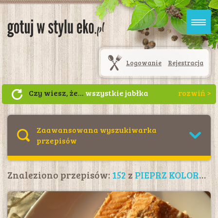
Logowanie
Rejestracja
Czy wiesz, że...
wszystkie jabłka
ciemnieją po przekrojeniu, ale tempo
tego procesu różni się w zależności od
odmiany. Aby zapobiec reakcjom
Zaawansowana wyszukiwarka
enzymatycznego brązowienia, skrop
przepisów
owoc sokiem z cytryny albo posyp
cukrem.
Znaleziono przepisów:
152
z
PIEPRZ KOLOROWY ZIARNISTY BIO - DARY NATURY