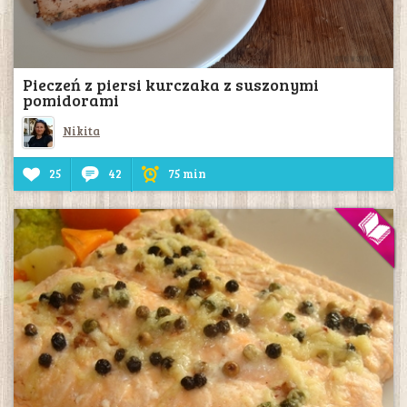
Pieczeń z piersi kurczaka z suszonymi
pomidorami
Nikita
25
42
75 min