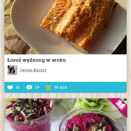
Łosoś wędzony w woku
Iwona Kuczer
31
19
30 min