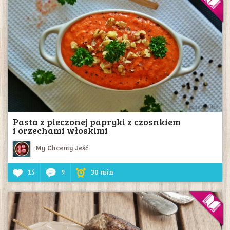
Pasta z pieczonej papryki z czosnkiem
i orzechami włoskimi
My Chcemy Jeść
15
9
30 min