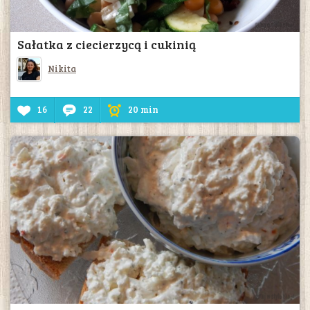
Sałatka z ciecierzycą i cukinią
Nikita
16
22
20 min