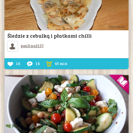
Śledzie z cebulką i płatkami chilli
paulina2157
16
16
65 min