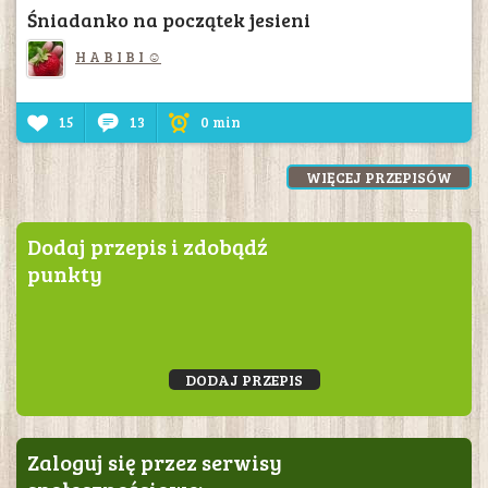
Śniadanko na początek jesieni
H A B I B I ☺
15
13
0 min
WIĘCEJ PRZEPISÓW
Dodaj przepis i zdobądź
punkty
DODAJ PRZEPIS
Zaloguj się przez serwisy