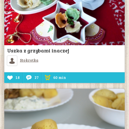
Uszka z grzybami inaczej
Stokrotka
18
27
60 min