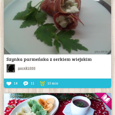
Szynka parmeńska z serkiem wiejskim
gacek1000
18
11
15 min