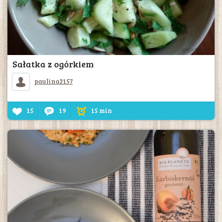
Sałatka z ogórkiem
paulina2157
15
19
15 min