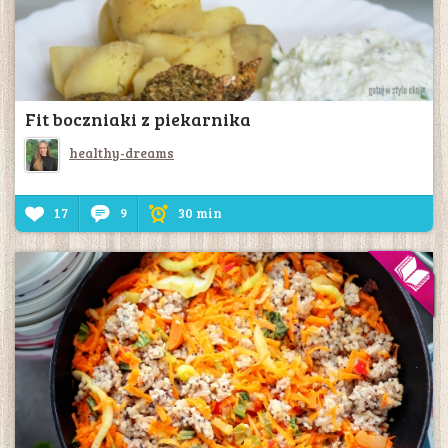
Fit boczniaki z piekarnika
healthy-dreams
17
9
30 min