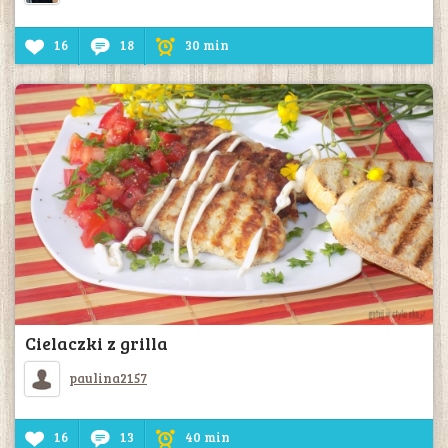
16
18
30 min
Cielaczki z grilla
paulina2157
16
13
40 min