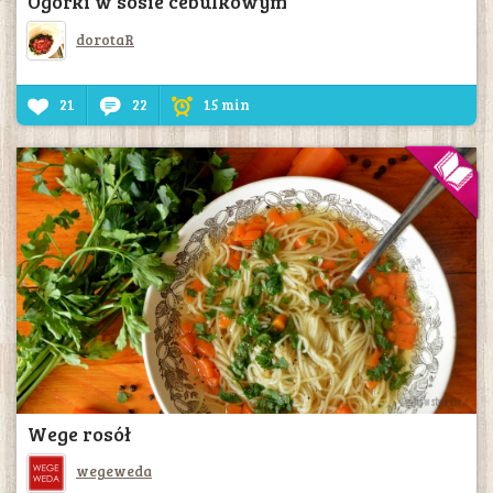
Ogórki w sosie cebulkowym
dorotaR
21
22
15 min
Wege rosół
wegeweda