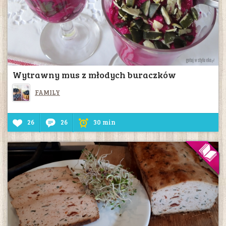
Wytrawny mus z młodych buraczków
FAMILY
26
26
30 min