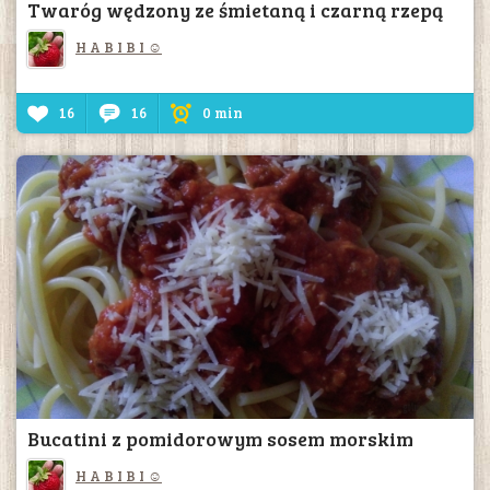
Twaróg wędzony ze śmietaną i czarną rzepą
H A B I B I ☺
16
16
0 min
Bucatini z pomidorowym sosem morskim
H A B I B I ☺