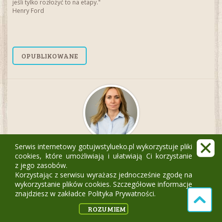
jeśli tylko rozłożyć to na etapy."
Henry Ford
OPUBLIKOWANE
Serwis internetowy gotujwstylueko.pl wykorzystuje pliki
Anita Zegadło Od A do Z ugotujesz
cookies, które umożliwiają i ułatwiają Ci korzystanie
z jego zasobów.
Korzystając z serwisu wyrażasz jednocześnie zgodę na
“Organizm sam wie co jest dla niego najlepsze,
wykorzystanie plików cookies. Szczegółowe informacje
pozwólmy mu to wybrać."
znajdziesz w zakładce Polityka Prywatności.
ROZUMIEM