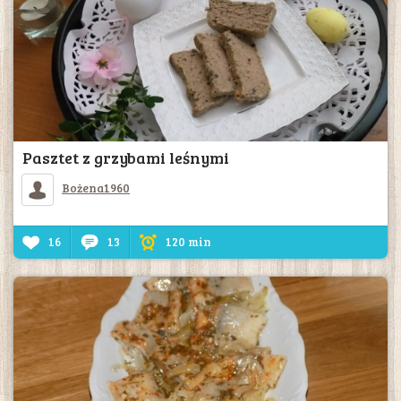
Pasztet z grzybami leśnymi
Bożena1960
16
13
120 min