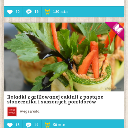
20
16
180 min
Roladki z grillowanej cukinii z pastą ze
słonecznika i suszonych pomidorów
wegeweda
18
14
50 min