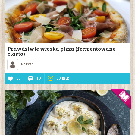
Prawdziwie włoska pizza (fermentowane
ciasto)
Loreta
10
10
60 min