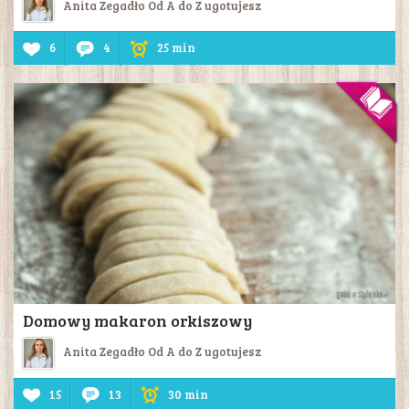
Anita Zegadło Od A do Z ugotujesz
6
4
25 min
Domowy makaron orkiszowy
Anita Zegadło Od A do Z ugotujesz
15
13
30 min