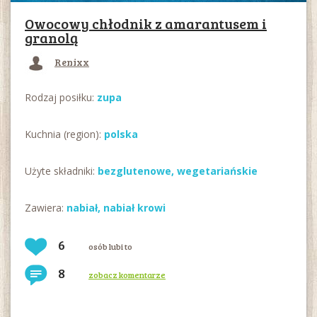
Owocowy chłodnik z amarantusem i
granolą
Renixx
Rodzaj posiłku:
zupa
Kuchnia (region):
polska
Użyte składniki:
bezglutenowe
,
wegetariańskie
Zawiera:
nabiał
,
nabiał krowi
6
osób lubi to
8
zobacz komentarze