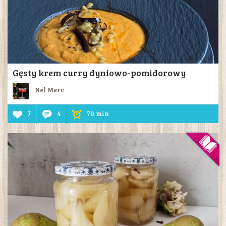
Gęsty krem curry dyniowo-pomidorowy
Nel Merc
7
4
70 min