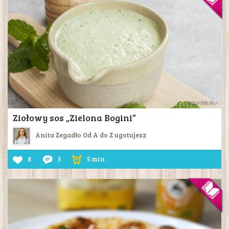
Ziołowy sos „Zielona Bogini”
Anita Zegadło Od A do Z ugotujesz
8
5
5 min