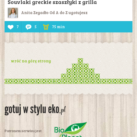
Souvlaki greckie szaszłyki z grilla
Anita Zegadło Od A do Z ugotujesz
7
5
75 min
wróć na górę strony
Patronem serwisu jest