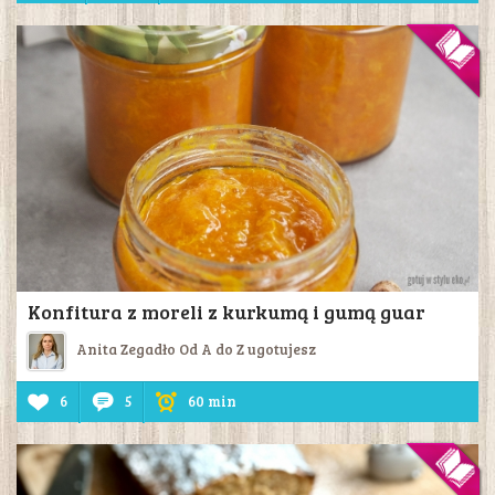
Konfitura z moreli z kurkumą i gumą guar
Anita Zegadło Od A do Z ugotujesz
6
5
60 min