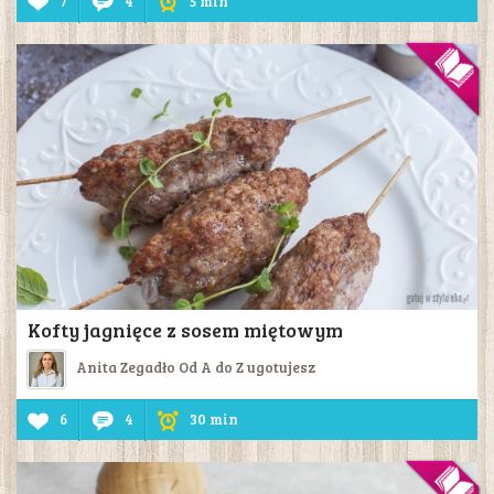
7
4
5 min
Kofty jagnięce z sosem miętowym
Anita Zegadło Od A do Z ugotujesz
6
4
30 min