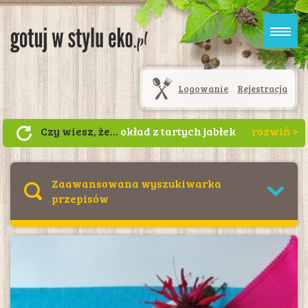
Logowanie
Rejestracja
Czy wiesz, że...
okład z tartych jabłek
likwiduje opuchlizny i wspomaga
regenerację skóry po poparzeniach
słonecznych. Zetrzyj jabłka, nałóż na
Zaawansowana wyszukiwarka
twarz i pozostaw na około 20 minut, a
przepisów
po tym czasie umyj twarz. Stan skóry
powinien poprawić się w krótkim
czasie (okład nie nadaje się dla osób
uczulonych na jabłko).