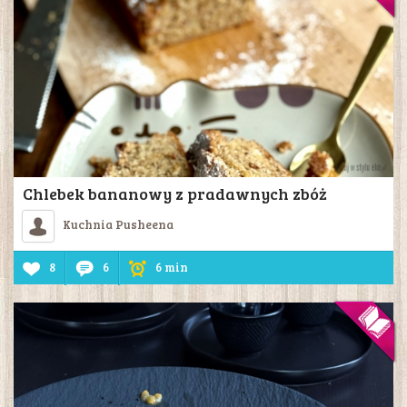
Chlebek bananowy z pradawnych zbóż
Kuchnia Pusheena
8
6
6 min