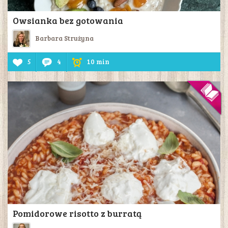
Owsianka bez gotowania
Barbara Strużyna
5
4
10 min
Pomidorowe risotto z burratą