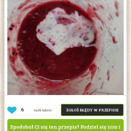
6
ZGŁOŚ BŁĘDY W PRZEPISIE
osób lubi to
Spodobał Ci się ten przepis? Podziel się nim i