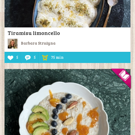
Tiramisu limoncello
Barbara Strużyna
5
5
75 min