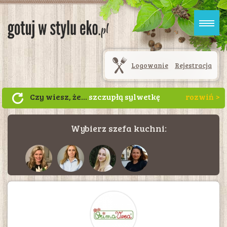
Logowanie
Rejestracja
Czy wiesz, że...
szczupłą sylwetkę
będziesz zawdzięczać jabłku
zjedzonemu na 30 minut przed
Wybierz szefa kuchni:
posiłkiem. Jabłko to również świetna
przekąska, gdy jesteś w ruchu.