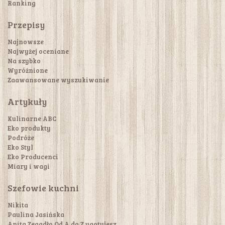
Ranking
Przepisy
Najnowsze
Najwyżej oceniane
Na szybko
Wyróżnione
Zaawansowane wyszukiwanie
Artykuły
Kulinarne ABC
Eko produkty
Podróże
Eko Styl
Eko Producenci
Miary i wagi
Szefowie kuchni
Nikita
Paulina Jasińska
Anita Zegadło Od A do Z ugotujesz