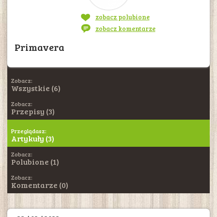
zobacz polubione
zobacz komentarze
Primavera
Zobacz:
Wszystkie (6)
Zobacz:
Przepisy (3)
Przeglądasz:
Artykuły (3)
Zobacz:
Polubione (1)
Zobacz:
Komentarze (0)