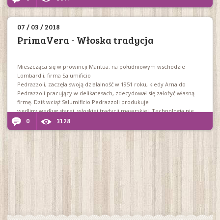
07 / 03 / 2018
PrimaVera - Włoska tradycja
Mieszcząca się w prowincji Mantua, na południowym wschodzie
Lombardii, firma Salumificio
Pedrazzoli, zaczęła swoją działalność w 1951 roku, kiedy Arnaldo
Pedrazzoli pracujący w delikatesach, zdecydował się założyć własną
firmę. Dziś wciąż Salumificio Pedrazzoli produkuje
wędliny według starej, włoskiej tradycji masarskiej. Technologia nie
zastąpiła pracy rąk wykwalifikowanych rzemieślników i doskonałej
0
3128
jakości surowców.