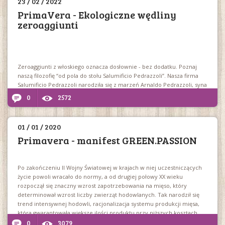
23 / 02 / 2022
PrimaVera - Ekologiczne wędliny
zeroaggiunti
Zeroaggiunti z włoskiego oznacza dosłownie - bez dodatku. Poznaj
naszą filozofię “od pola do stołu Salumificio Pedrazzoli”. Nasza firma
Salumificio Pedrazzoli narodziła się z marzeń Arnaldo Pedrazzoli, syna
rodziny o długich tradycjach masarstwa wieprzowego. W 1951 Arnaldo
0
2572
założył firmę w San Giovanni del Dosso, małym miasteczku na
Równinie Padu w północnych Włoszech.
01 / 01 / 2020
Primavera - manifest GREEN.PASSION
Po zakończeniu II Wojny Światowej w krajach w niej uczestniczących
życie powoli wracało do normy, a od drugiej połowy XX wieku
rozpoczął się znaczny wzrost zapotrzebowania na mięso, który
determinował wzrost liczby zwierząt hodowlanych. Tak narodził się
trend intensywnej hodowli, racjonalizacja systemu produkcji mięsa,
która gwarantowała większe ilości produktu przy niższych kosztach.
0
3079