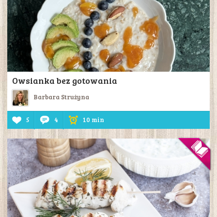
Owsianka bez gotowania
Barbara Strużyna
5
4
10 min