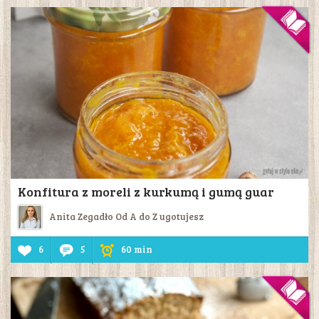
Konfitura z moreli z kurkumą i gumą guar
Anita Zegadło Od A do Z ugotujesz
6
5
60 min