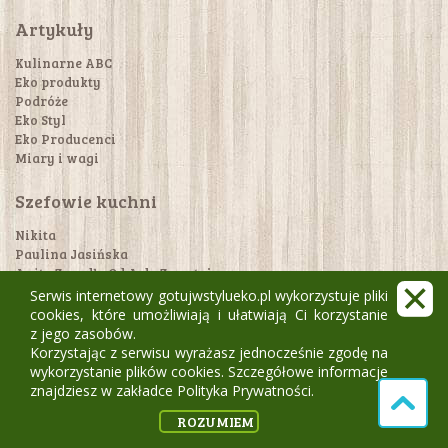
Artykuły
Kulinarne ABC
Eko produkty
Podróże
Eko Styl
Eko Producenci
Miary i wagi
Szefowie kuchni
Nikita
Paulina Jasińska
Anita Zegadło Od A do Z ugotujesz
Barbara Strużyna
Serwis internetowy gotujwstylueko.pl wykorzystuje pliki
cookies, które umożliwiają i ułatwiają Ci korzystanie
Aktualności
z jego zasobów.
Korzystając z serwisu wyrażasz jednocześnie zgodę na
Magazyn Gotuj w stylu eko.pl
wykorzystanie plików cookies. Szczegółowe informacje
Prenumerata
znajdziesz w zakładce Polityka Prywatności.
Gdzie dostać magazyn?
ROZUMIEM
Konkursy!