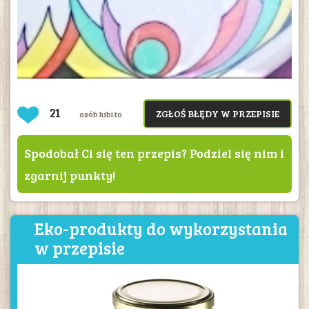
21
ZGŁOŚ BŁĘDY W PRZEPISIE
osób lubi to
Spodobał Ci się ten przepis? Podziel się nim i
zgarnij punkty!
Eko-produkty do wykorzystania
w przepisie