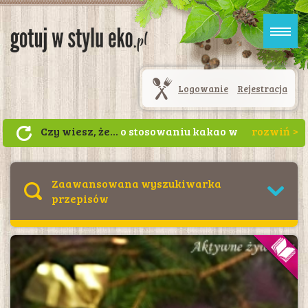
Logowanie
Rejestracja
Czy wiesz, że...
o stosowaniu kakao w
okresie od IX wieku p.n.e do III wieku
n.e świadczą stwierdzone
pozostałości, występującej w kakao
Zaawansowana wyszukiwarka
teobrominy, na ściankach glinianych
przepisów
naczyń codziennego użytku z tamtych
lat