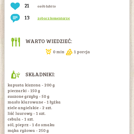
21
osób lubi to
13
zobacz komentarze
WARTO WIEDZIEĆ:
0 min
1 porcja
SKŁADNIKI:
kapusta kiszona - 200 g
pieczarki - 150 g
suszone grzyby - 50 g
masło klarowane - 1 łyżka
ziele angielskie - 2 szt.
liść laurowy - 1 szt.
cebula - 1 szt.
sól, pieprz - 1 do smaku
mąka ryżowa - 250 g