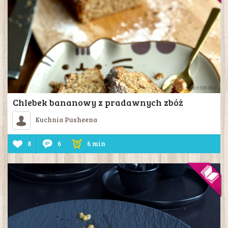
Chlebek bananowy z pradawnych zbóż
Kuchnia Pusheena
8
6
6 min