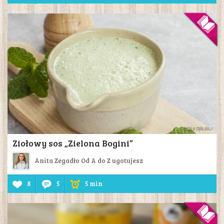
Ziołowy sos „Zielona Bogini”
Anita Zegadło Od A do Z ugotujesz
8
5
5 min