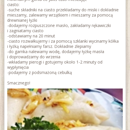
ciasto:
-suche składniki na ciasto przekładamy do miski i dokładnie
mieszamy, zalewamy wrzątkiem i mieszamy za pomocą
drewnianej łyżki
-dodajemy rozpuszczone masło, zakładamy rękawiczki
i zagniatamy ciasto
-odstawiamy na 20 minut
-ciasto rozwałkujemy i za pomocą szklanki wycinamy kółka
i łyżką napełniamy farsz. Dokładnie zlepiamy
-do garnka nalewamy wodę, dodajemy łyżkę masła
i doprowadzamy do wrzenia
-wkładamy pierogi i gotujemy około 1-2 minuty od
wypłynięcia
-podajemy z podsmażoną cebulką
Smacznego!