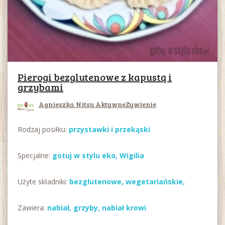
Pierogi bezglutenowe z kapustą i
grzybami
Agnieszka Nitsu AktywneZywienie
Rodzaj posiłku:
przystawki i przekąski
Specjalne:
gotuj w stylu eko
,
Wigilia
Użyte składniki:
bezglutenowe
,
wegetariańskie
,
Zawiera:
nabiał
,
grzyby
,
nabiał krowi