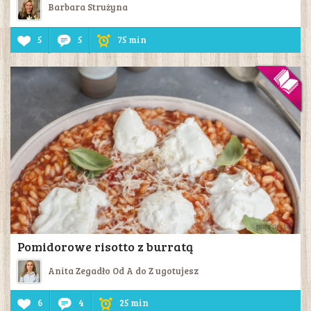
Barbara Strużyna
5
5
75 min
Pomidorowe risotto z burratą
Anita Zegadło Od A do Z ugotujesz
6
4
25 min