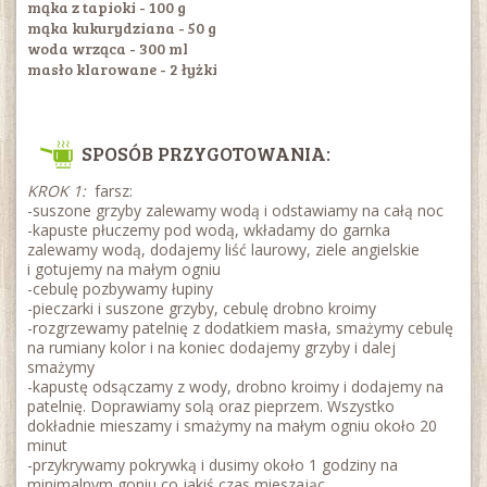
mąka z tapioki - 100 g
mąka kukurydziana - 50 g
woda wrząca - 300 ml
masło klarowane - 2 łyżki
SPOSÓB PRZYGOTOWANIA:
KROK 1:
farsz:
-suszone grzyby zalewamy wodą i odstawiamy na całą noc
-kapuste płuczemy pod wodą, wkładamy do garnka
zalewamy wodą, dodajemy liść laurowy, ziele angielskie
i gotujemy na małym ogniu
-cebulę pozbywamy łupiny
-pieczarki i suszone grzyby, cebulę drobno kroimy
-rozgrzewamy patelnię z dodatkiem masła, smażymy cebulę
na rumiany kolor i na koniec dodajemy grzyby i dalej
smażymy
-kapustę odsączamy z wody, drobno kroimy i dodajemy na
patelnię. Doprawiamy solą oraz pieprzem. Wszystko
dokładnie mieszamy i smażymy na małym ogniu około 20
minut
-przykrywamy pokrywką i dusimy około 1 godziny na
minimalnym goniu co jakiś czas mieszając