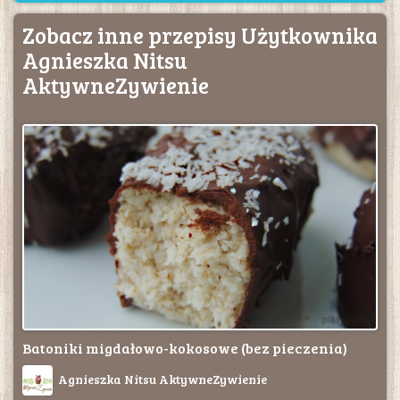
Zobacz inne przepisy Użytkownika
Agnieszka Nitsu
AktywneZywienie
Batoniki migdałowo-kokosowe (bez pieczenia)
Agnieszka Nitsu AktywneZywienie