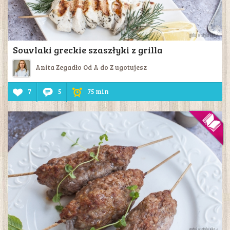
Souvlaki greckie szaszłyki z grilla
Anita Zegadło Od A do Z ugotujesz
7
5
75 min