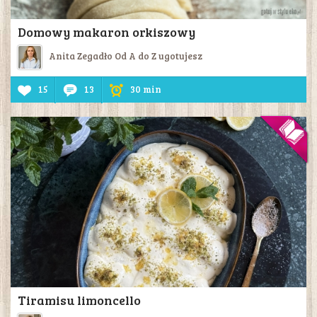
Domowy makaron orkiszowy
Anita Zegadło Od A do Z ugotujesz
15
13
30 min
Tiramisu limoncello