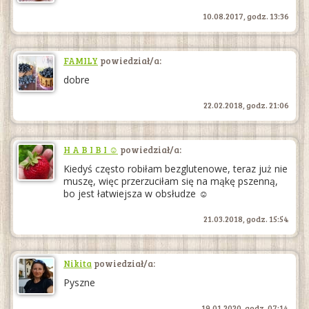
10.08.2017, godz. 13:36
FAMILY
powiedział/a:
dobre
22.02.2018, godz. 21:06
H A B I B I ☺
powiedział/a:
Kiedyś często robiłam bezglutenowe, teraz już nie
muszę, więc przerzuciłam się na mąkę pszenną,
bo jest łatwiejsza w obsłudze ☺
21.03.2018, godz. 15:54
Nikita
powiedział/a:
Pyszne
19.01.2020, godz. 07:14