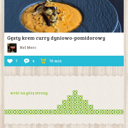
Gęsty krem curry dyniowo-pomidorowy
Nel Merc
7
4
70 min
wróć na górę strony