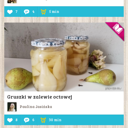
7
4
5 min
Gruszki w zalewie octowej
Paulina Jasińska
8
6
30 min