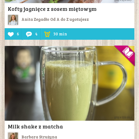
Kofty jagnięce z sosem miętowym
Anita Zegadło Od A do Z ugotujesz
6
4
30 min
Milk shake z matcha
Barbara Strużyna