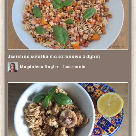
Jesienna sałatka makaronowa z dynią
Magdalena Nagler - foodmania