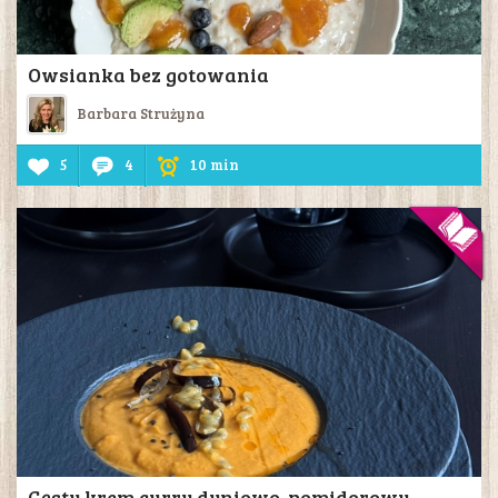
Owsianka bez gotowania
Barbara Strużyna
5
4
10 min
Gęsty krem curry dyniowo-pomidorowy