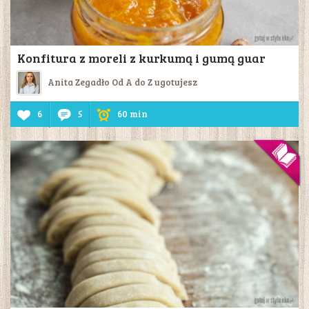
Konfitura z moreli z kurkumą i gumą guar
Anita Zegadło Od A do Z ugotujesz
6
5
60 min