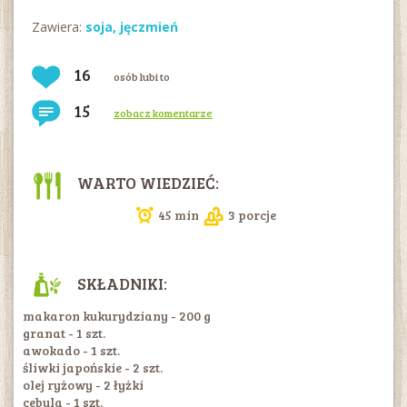
Zawiera:
soja
,
jęczmień
16
osób lubi to
15
zobacz komentarze
WARTO WIEDZIEĆ:
45 min
3 porcje
SKŁADNIKI:
makaron kukurydziany - 200 g
granat - 1 szt.
awokado - 1 szt.
śliwki japońskie - 2 szt.
olej ryżowy - 2 łyżki
cebula - 1 szt.