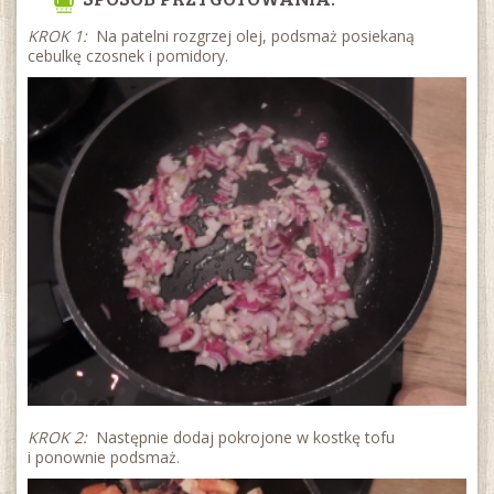
KROK 1:
Na patelni rozgrzej olej, podsmaż posiekaną
cebulkę czosnek i pomidory.
KROK 2:
Następnie dodaj pokrojone w kostkę tofu
i ponownie podsmaż.