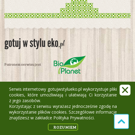
Patronem serwisu jest
Jak zacząć
Serwis internetowy gotujwstylueko.pl wykorzystuje pliki
FAQ
cookies, które umożliwiają i ułatwiają Ci korzystanie
Wprowadzenie
z jego zasobów.
Nagrody
Korzystając z serwisu wyrażasz jednocześnie zgodę na
Użytkownicy
wykorzystanie plików cookies. Szczegółowe informacje
Ranking
znajdziesz w zakładce Polityka Prywatności.
ROZUMIEM
Przepisy