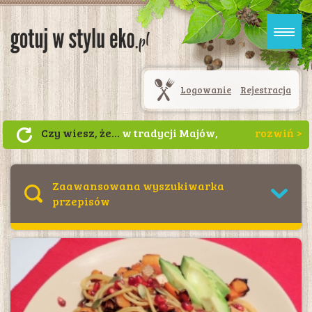
Logowanie
Rejestracja
Czy wiesz, że...
w tradycji Majów,
mężczyzna podczas zaręczyn był
zobowiązany obdarować wybrankę
ziarnami kakao.
Zaawansowana wyszukiwarka
przepisów