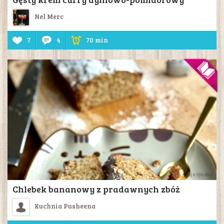
Nel Merc
7
4
70 min
Chlebek bananowy z pradawnych zbóż
Kuchnia Pusheena