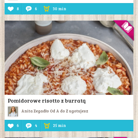
8
6
30 min
Pomidorowe risotto z burratą
Anita Zegadło Od A do Z ugotujesz
6
4
25 min