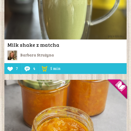
Milk shake z matcha
Barbara Strużyna
7
4
5 min