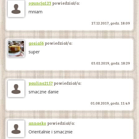
opuncja123
powiedział/a:
mniam
27.12.2017, godz. 18:09
gosia56
powiedział/a:
super
03.02.2019, godz. 18:29
paulina2157
powiedział/a:
smaczne danie
01.08.2019, godz. 11:49
annaeko
powiedział/a:
Orientalnie i smacznie