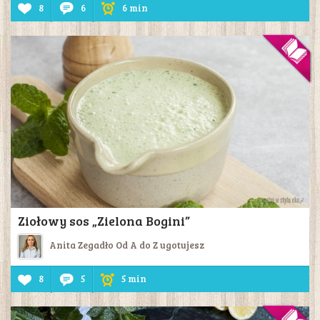
8
6
6 min
Ziołowy sos „Zielona Bogini”
Anita Zegadło Od A do Z ugotujesz
8
5
5 min