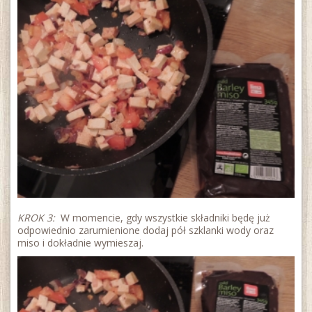
KROK 3:
W momencie, gdy wszystkie składniki będę już
odpowiednio zarumienione dodaj pół szklanki wody oraz
miso i dokładnie wymieszaj.