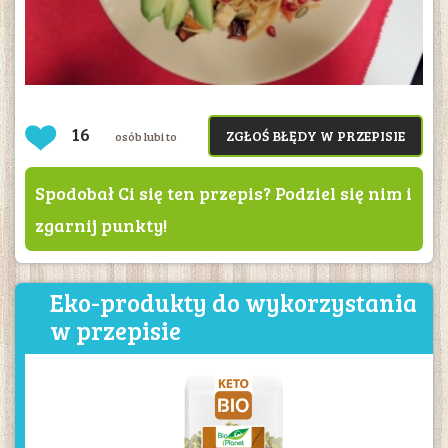
16
ZGŁOŚ BŁĘDY W PRZEPISIE
osób lubi to
Spodobał Ci się ten przepis? Podziel się nim i
zgarnij punkty!
Eko-produkty do wykorzystania
w przepisie