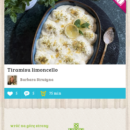
Tiramisu limoncello
Barbara Strużyna
5
5
75 min
wróć na górę strony