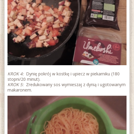
KROK 4:
Dynię pokrój w kostkę i upiecz w piekarniku (180
stopni/20 minut).
KROK 5:
Zredukowany sos wymieszaj z dynią i ugotowanym
makaronem.