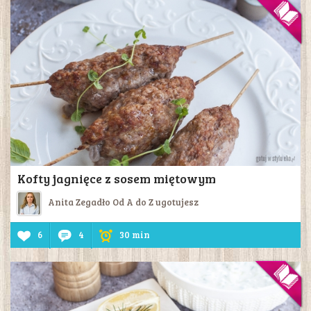
Kofty jagnięce z sosem miętowym
Anita Zegadło Od A do Z ugotujesz
6
4
30 min