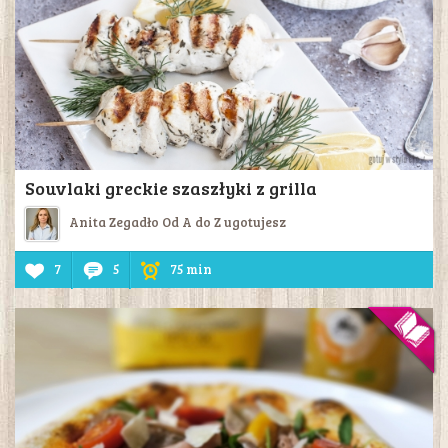
Souvlaki greckie szaszłyki z grilla
Anita Zegadło Od A do Z ugotujesz
7
5
75 min