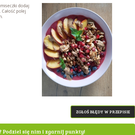
miseczki dodaj
 Całość polej
m.
ZGŁOŚ BŁĘDY W PRZEPISIE
? Podziel się nim i zgarnij punkty!