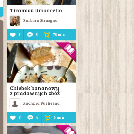
Tiramisu limoncello
Barbara Strużyna
5
5
75 min
Chlebek bananowy
z pradawnych zbóż
Kuchnia Pusheena
8
6
6 min