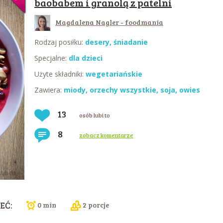
baobabem i granolą z patelni
Magdalena Nagler - foodmania
Rodzaj posiłku:
desery,
śniadanie
Specjalne:
dla dzieci
Użyte składniki:
wegetariańskie
Zawiera:
miody
,
orzechy wszystkie
,
soja
,
owies
13
osób lubi to
8
zobacz komentarze
EĆ:
0 min
2 porcje