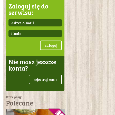
Zaloguj się do
serwisu:
zaloguj
Nie masz jeszcze
konta?
rejestruj mnie
Przepisy:
Polecane