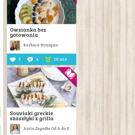
Owsianka bez
gotowania
Barbara Strużyna
5
4
10 min
Souvlaki greckie
szaszłyki z grilla
Anita Zegadło Od A do Z