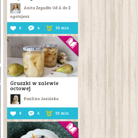
Anita Zegadło Od A do Z
ugotujesz
6
4
30 min
Gruszki w zalewie
octowej
Paulina Jasińska
8
6
30 min