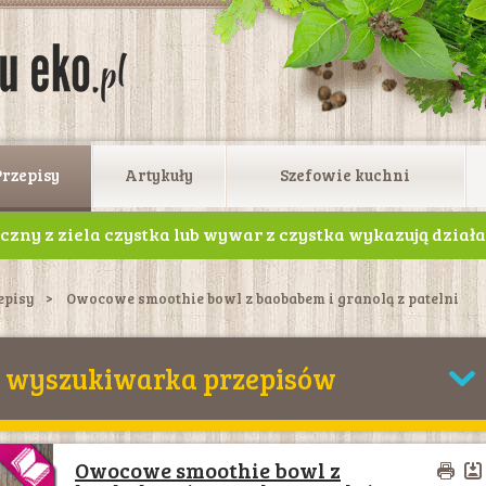
Przepisy
Artykuły
Szefowie kuchni
yczny z ziela czystka lub wywar z czystka wykazują dział
 kleszcze. Polecany jest szczególnie osobom, które częst
episy
Owocowe smoothie bowl z baobabem i granolą z patelni
wyszukiwarka przepisów
Owocowe smoothie bowl z