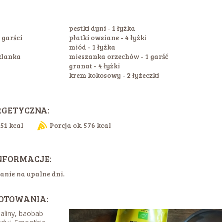
pestki dyni - 1 łyżka
 garści
płatki owsiane - 4 łyżki
miód - 1 łyżka
zklanka
mieszanka orzechów - 1 garść
granat - 4 łyżki
krem kokosowy - 2 łyżeczki
RGETYCZNA:
151 kcal
Porcja ok. 576 kcal
NFORMACJE:
anie na upalne dni.
OTOWANIA:
liny, baobab