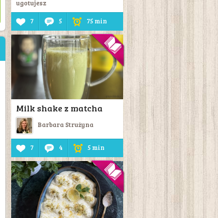
ugotujesz
7
5
75 min
Milk shake z matcha
Barbara Strużyna
7
4
5 min