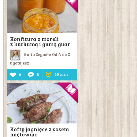
Konfitura z moreli
z kurkumą i gumą guar
Anita Zegadło Od A do Z
ugotujesz
6
5
60 min
Kofty jagnięce z sosem
miętowym