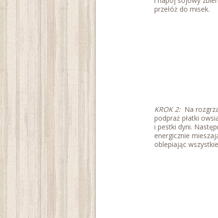
i napój sojowy zble
przełóż do misek.
KROK 2:
Na rozgrzan
podpraż płatki owsi
i pestki dyni. Nastę
energicznie mieszaj
oblepiając wszystkie