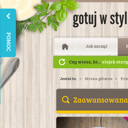
Jak zacząć
Czy wiesz, że...
olejek eter
odstraszające owady, w tym
lasach i na łąkach.
Jesteś tu:
Strona główna
Prz
Zaawansowana 