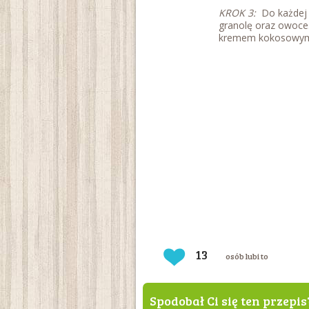
KROK 3:
Do każdej 
granolę oraz owoce.
kremem kokosowy
13
osób lubi to
Spodobał Ci się ten przepis