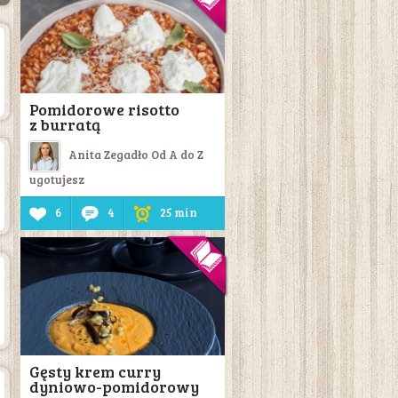
Pomidorowe risotto
z burratą
Anita Zegadło Od A do Z
ugotujesz
6
4
25 min
Gęsty krem curry
dyniowo-pomidorowy