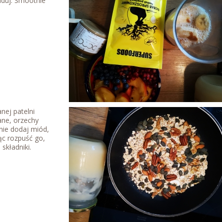
nduj. Smoothie
ej patelni
ane, orzechy
pnie dodaj miód,
ąc rozpuść go,
 składniki.