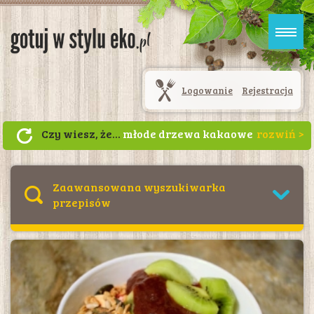
Logowanie
Rejestracja
Czy wiesz, że...
młode drzewa kakaowe
potrzebują dużo cienia, dlatego sadzi
się je między rzędami wyższych drzew,
np. palm kokosowych i bananowych,
Zaawansowana wyszukiwarka
które chronią przed intensywnym
przepisów
działaniem promieni słonecznych