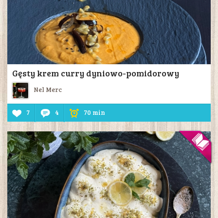
Gęsty krem curry dyniowo-pomidorowy
Nel Merc
7
4
70 min