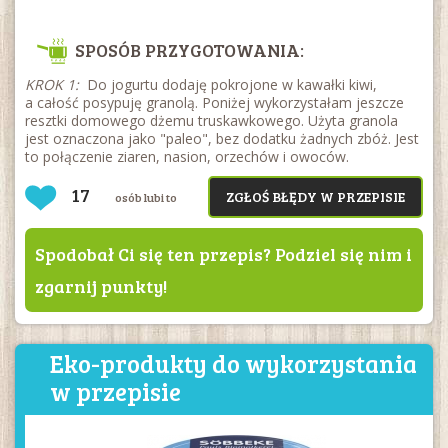
SPOSÓB PRZYGOTOWANIA:
KROK 1:
Do jogurtu dodaję pokrojone w kawałki kiwi,
a całość posypuję granolą. Poniżej wykorzystałam jeszcze
resztki domowego dżemu truskawkowego. Użyta granola
jest oznaczona jako "paleo", bez dodatku żadnych zbóż. Jest
to połączenie ziaren, nasion, orzechów i owoców.
17
ZGŁOŚ BŁĘDY W PRZEPISIE
osób lubi to
Spodobał Ci się ten przepis? Podziel się nim i
zgarnij punkty!
Eko-produkty do wykorzystania
w przepisie