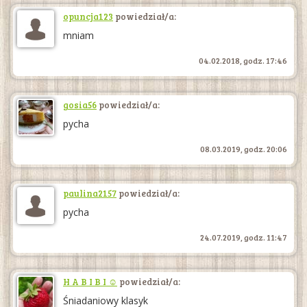
opuncja123
powiedział/a:
mniam
04.02.2018, godz. 17:46
gosia56
powiedział/a:
pycha
08.03.2019, godz. 20:06
paulina2157
powiedział/a:
pycha
24.07.2019, godz. 11:47
H A B I B I ☺
powiedział/a:
Śniadaniowy klasyk