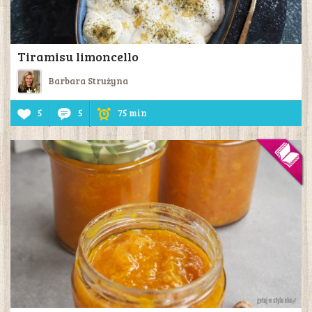
Tiramisu limoncello
Barbara Strużyna
5
5
75 min