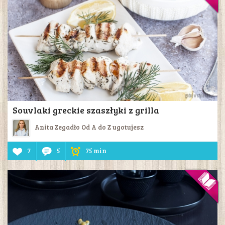
Souvlaki greckie szaszłyki z grilla
Anita Zegadło Od A do Z ugotujesz
7
5
75 min