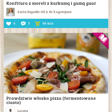
Konfitura z moreli z kurkumą i gumą guar
Anita Zegadło Od A do Z ugotujesz
6
5
60 min
Prawdziwie włoska pizza (fermentowane
ciasto)
Loreta