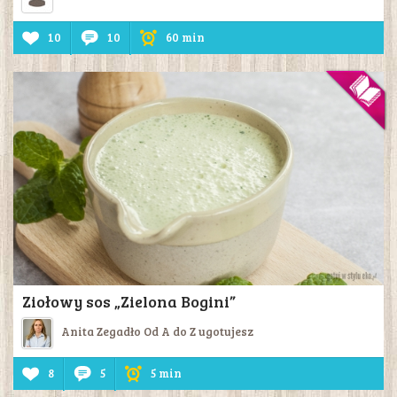
10
10
60 min
Ziołowy sos „Zielona Bogini”
Anita Zegadło Od A do Z ugotujesz
8
5
5 min