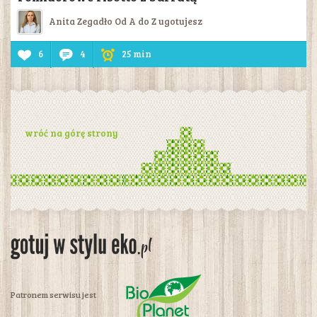
Anita Zegadło Od A do Z ugotujesz
6
4
25 min
wróć na górę strony
Patronem serwisu jest