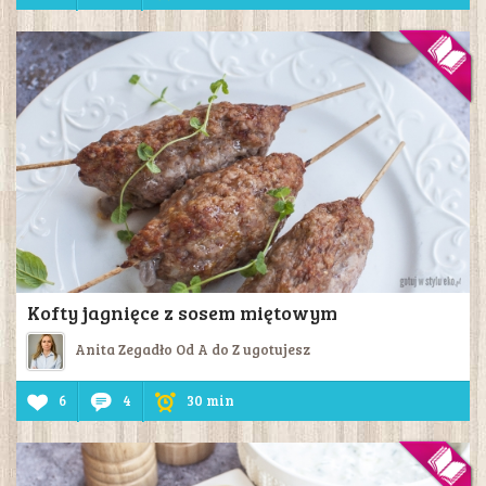
Kofty jagnięce z sosem miętowym
Anita Zegadło Od A do Z ugotujesz
6
4
30 min