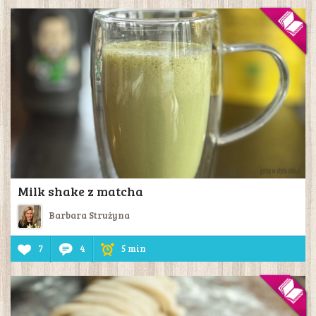
Milk shake z matcha
Barbara Strużyna
7
4
5 min