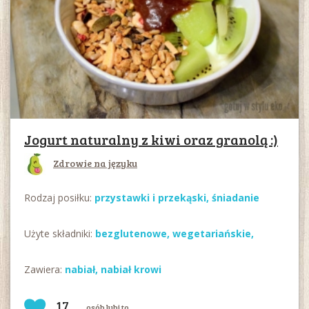
Jogurt naturalny z kiwi oraz granolą :)
Zdrowie na języku
Rodzaj posiłku:
przystawki i przekąski,
śniadanie
Użyte składniki:
bezglutenowe
,
wegetariańskie
,
Zawiera:
nabiał
,
nabiał krowi
17
osób lubi to