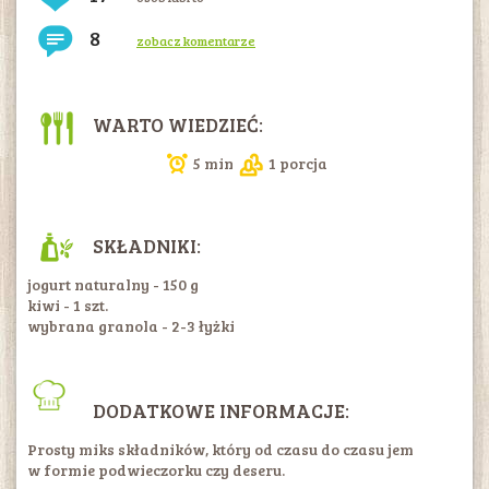
8
zobacz komentarze
WARTO WIEDZIEĆ:
5 min
1 porcja
SKŁADNIKI:
jogurt naturalny - 150 g
kiwi - 1 szt.
wybrana granola - 2-3 łyżki
DODATKOWE INFORMACJE:
Prosty miks składników, który od czasu do czasu jem
w formie podwieczorku czy deseru.