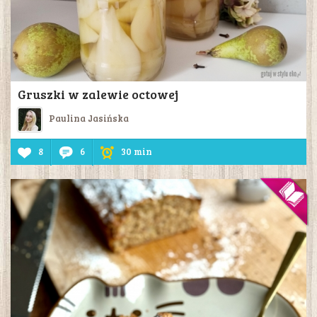
Gruszki w zalewie octowej
Paulina Jasińska
8
6
30 min