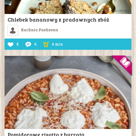
Chlebek bananowy z pradawnych zbóż
Kuchnia Pusheena
8
6
6 min
Pomidorowe risotto z burratą