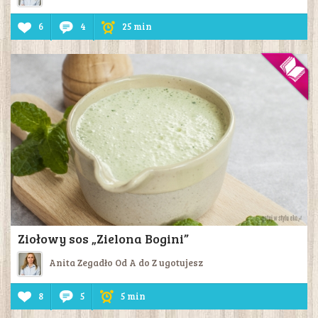
6
4
25 min
Ziołowy sos „Zielona Bogini”
Anita Zegadło Od A do Z ugotujesz
8
5
5 min