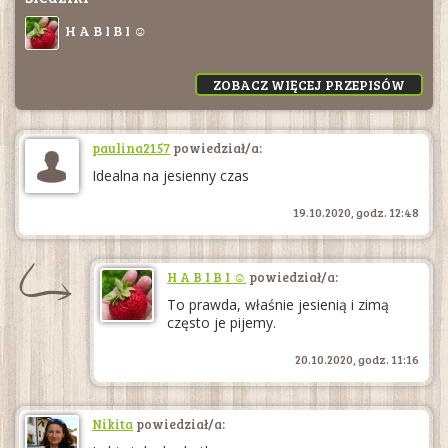
H A B I B I ☺
ZOBACZ WIĘCEJ PRZEPISÓW
paulina2157
powiedział/a:
Idealna na jesienny czas
19.10.2020, godz. 12:48
H A B I B I ☺
powiedział/a:
To prawda, właśnie jesienią i zimą
często je pijemy.
20.10.2020, godz. 11:16
Nikita
powiedział/a: