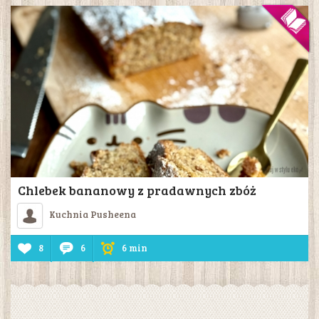
Chlebek bananowy z pradawnych zbóż
Kuchnia Pusheena
8
6
6 min