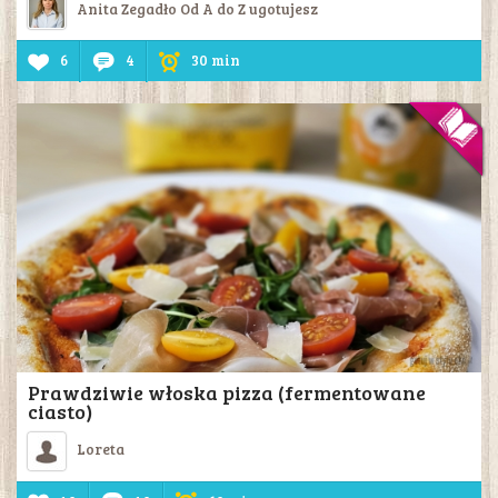
Anita Zegadło Od A do Z ugotujesz
6
4
30 min
Prawdziwie włoska pizza (fermentowane
ciasto)
Loreta