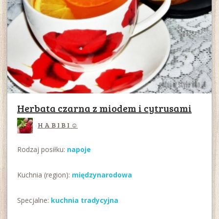
Herbata czarna z miodem i cytrusami
H A B I B I ☺
Rodzaj posiłku:
napoje
Kuchnia (region):
międzynarodowa
Specjalne:
kuchnia tradycyjna