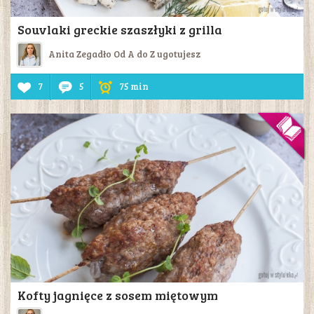
Souvlaki greckie szaszłyki z grilla
Anita Zegadło Od A do Z ugotujesz
7
5
75 min
Kofty jagnięce z sosem miętowym