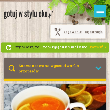
Logowanie
Rejestracja
Czy wiesz, że...
ze względu na możliwe
skażenie azotanami oraz kumulację
metali ciężkich, rzodkiewkę najlepiej
kupować w sklepach z żywnością
Zaawansowana wyszukiwarka
ekologiczną.
przepisów