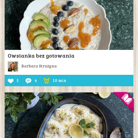
Owsianka bez gotowania
Barbara Strużyna
5
4
10 min