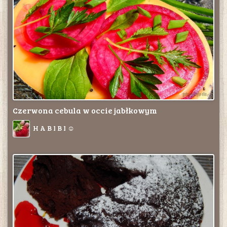
Czerwona cebula w occie jabłkowym
H A B I B I ☺