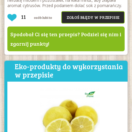
herbatę miodem i pozostawić na kilka minut, aby złapała
aromat cytrusów. Przed podaniem dolać sok z pomarańczy.
11
ZGŁOŚ BŁĘDY W PRZEPISIE
osób lubi to
Spodobał Ci się ten przepis? Podziel się nim i
zgarnij punkty!
Eko-produkty do wykorzystania
w przepisie