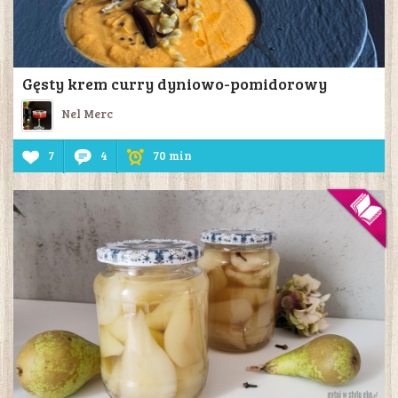
Gęsty krem curry dyniowo-pomidorowy
Nel Merc
7
4
70 min