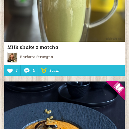
Milk shake z matcha
Barbara Strużyna
7
4
5 min