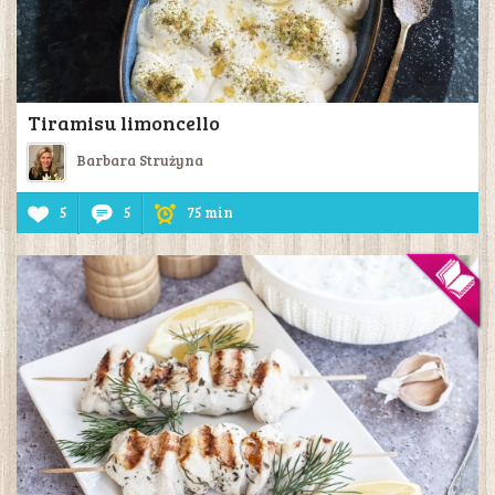
Tiramisu limoncello
Barbara Strużyna
5
5
75 min