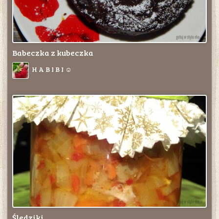
Babeczka z kubeczka
H A B I B I ☺
Śledziki