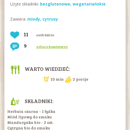
Użyte składniki:
bezglutenowe
,
wegetariańskie
Zawiera:
miody
,
cytrusy
11
osób lubi to
9
zobacz komentarze
WARTO WIEDZIEĆ:
10 min
2 porcje
SKŁADNIKI:
Herbata czarna - 1 łyżka
Miód lipowy do smaku
Mandarynka bio - 2 szt.
Cytryna bio do smaku