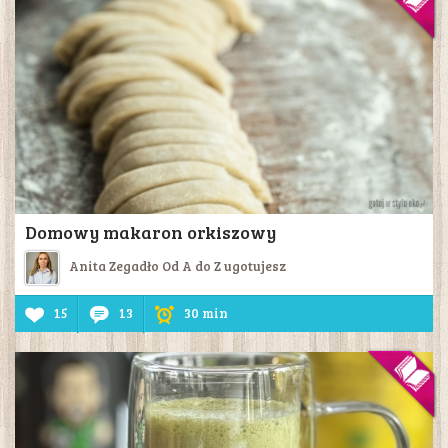
Domowy makaron orkiszowy
Anita Zegadło Od A do Z ugotujesz
15
13
30 min