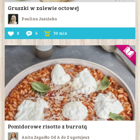
Gruszki w zalewie octowej
Paulina Jasińska
8
6
30 min
Pomidorowe risotto z burratą
Anita Zegadło Od A do Z ugotujesz