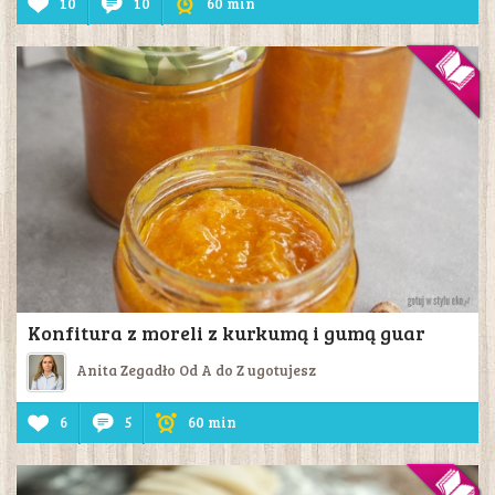
10
10
60 min
Konfitura z moreli z kurkumą i gumą guar
Anita Zegadło Od A do Z ugotujesz
6
5
60 min