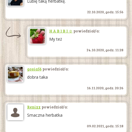
Lubię taką herbatkę.
22.10.2020, godz. 15:56
H A B I B I ☺
powiedział/a:
My też
24.10.2020, godz. 11:28
gosia56
powiedział/a:
dobra taka
16.11.2020, godz. 20:26
Renixx
powiedział/a:
Smaczna herbatka
09.02.2021, godz. 15:18