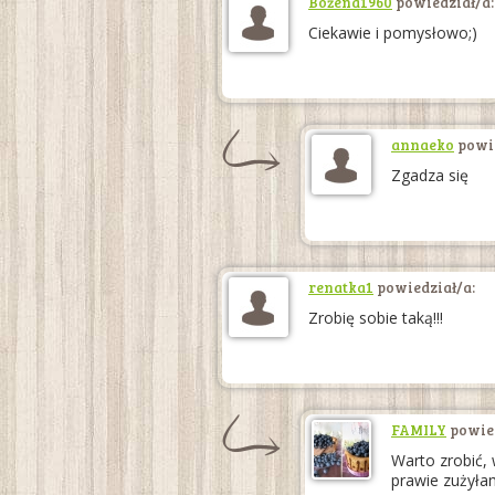
Bożena1960
powiedział/a:
Ciekawie i pomysłowo;)
annaeko
powie
Zgadza się
renatka1
powiedział/a:
Zrobię sobie taką!!!
FAMILY
powied
Warto zrobić, 
prawie zużyła