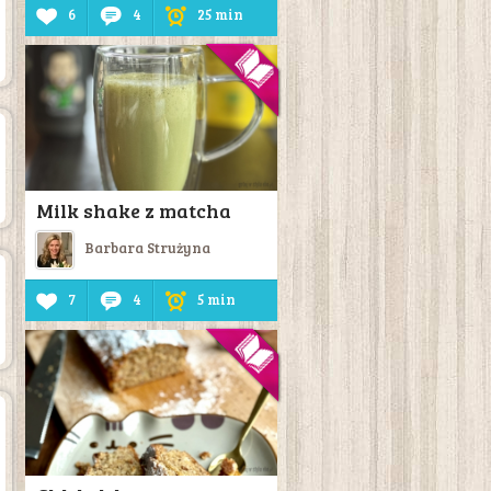
6
4
25 min
Milk shake z matcha
Barbara Strużyna
7
4
5 min