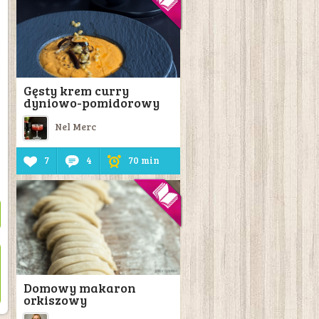
Gęsty krem curry
dyniowo-pomidorowy
.
Nel Merc
7
4
70 min
Domowy makaron
orkiszowy