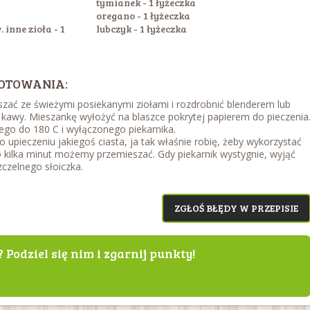
tymianek - 1 łyżeczka
oregano - 1 łyżeczka
 inne zioła - 1
lubczyk - 1 łyżeczka
OTOWANIA:
ać ze świeżymi posiekanymi ziołami i rozdrobnić blenderem lub
kawy. Mieszankę wyłożyć na blaszce pokrytej papierem do pieczenia
go do 180 C i wyłączonego piekarnika.
po upieczeniu jakiegoś ciasta, ja tak właśnie robię, żeby wykorzystać
Co kilka minut możemy przemieszać. Gdy piekarnik wystygnie, wyjąć
zczelnego słoiczka.
ZGŁOŚ BŁĘDY W PRZEPISIE
? Podziel się nim i zgarnij punkty!