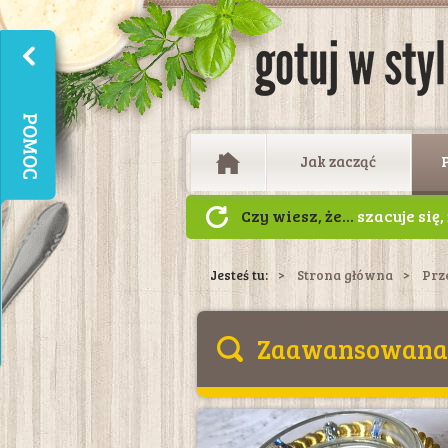
Jak zacząć
Czy wiesz, że...
szacuje się
dnia wypija się 2 miliardy
Jesteś tu:
Strona główna
Prz
Zaawansowana 