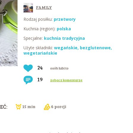
FAMILY
Rodzaj posiłku:
przetwory
Kuchnia (region):
polska
Specjalne:
kuchnia tradycyjna
Użyte składniki:
wegańskie
,
bezglutenowe
,
wegetariańskie
24
osób lubi to
19
zobacz komentarze
EĆ:
15 min
6 porcji