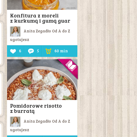
Konfitura z moreli
z kurkumą i gumą guar
Anita Zegadło Od A do Z
ugotujesz
6
5
60 min
Pomidorowe risotto
z burratą
Anita Zegadło Od A do Z
ugotujesz