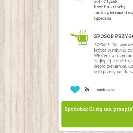
sól - 7 łyżek
bazylia - trochę
natka pietruszki ew.
łyżeczka
SPOSÓB PRZYG
KROK 1:
Sól wymiesz
krótko w młynku do 
Włożyć do rozgrzane
Najlepiej zrobić to 
ciepło piekarnika. 
sól i przesypać do s
24
osób lubi to
Spodobał Ci się ten przepis