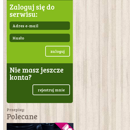
Zaloguj się do
serwisu:
zaloguj
Nie masz jeszcze
konta?
rejestruj mnie
Przepisy:
Polecane