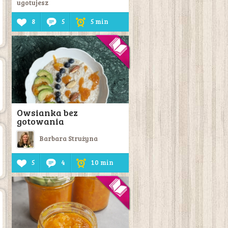
ugotujesz
8
5
5 min
Owsianka bez
gotowania
Barbara Strużyna
5
4
10 min