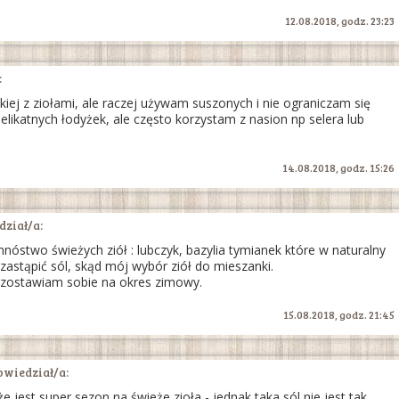
12.08.2018, godz. 23:23
:
kiej z ziołami, ale raczej używam suszonych i nie ograniczam się
elikatnych łodyżek, ale często korzystam z nasion np selera lub
14.08.2018, godz. 15:26
ział/a:
óstwo świeżych ziół : lubczyk, bazylia tymianek które w naturalny
astąpić sól, skąd mój wybór ziół do mieszanki.
 zostawiam sobie na okres zimowy.
15.08.2018, godz. 21:45
wiedział/a:
e jest super sezon na świeże zioła - jednak taka sól nie jest tak