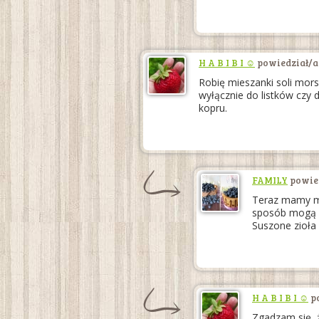
H A B I B I ☺
powiedział/a
Robię mieszanki soli mors
wyłącznie do listków czy d
kopru.
FAMILY
powied
Teraz mamy mn
sposób mogą z
Suszone zioła
H A B I B I ☺
po
Zgadzam się, ż