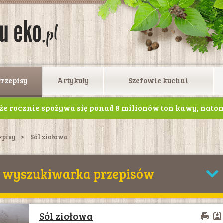
Przepisy
Artykuły
Szefowie kuchni
, że rocznie spożywa się ponad 8 milionów ton kawy, nato
 filiżanek tego naparu na całym świecie
episy
Sól ziołowa
wyszukiwarka przepisów
Sól ziołowa