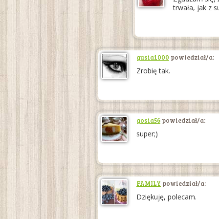
trwała, jak z 
gusia1000
powiedział/a:
Zrobię tak.
gosia56
powiedział/a:
super;)
FAMILY
powiedział/a:
Dziękuję, polecam.