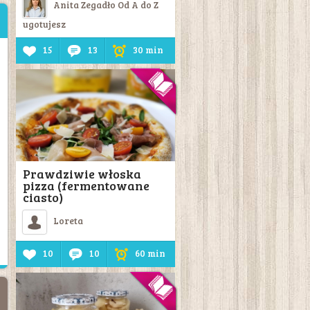
Anita Zegadło Od A do Z
ugotujesz
15
13
30 min
Prawdziwie włoska
pizza (fermentowane
ciasto)
Loreta
10
10
60 min