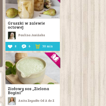
Gruszki w zalewie
octowej
Paulina Jasińska
8
6
30 min
Ziołowy sos „Zielona
Bogini”
Anita Zegadło Od A do Z