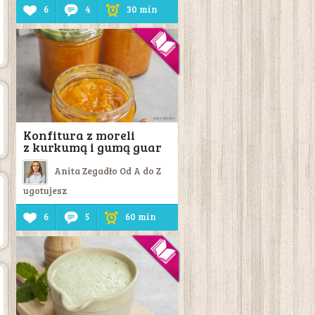
6
4
30 min
Konfitura z moreli
z kurkumą i gumą guar
Anita Zegadło Od A do Z
ugotujesz
6
5
60 min