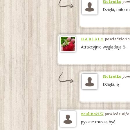
Stokrotka
powi
Dzięki, miło m
H A B I B I ☺
powiedział/a
Atrakcyjnie wyglądają ☕️
Stokrotka
powi
Dziękuję
paulina2157
powiedział/a
pyszne muszą być