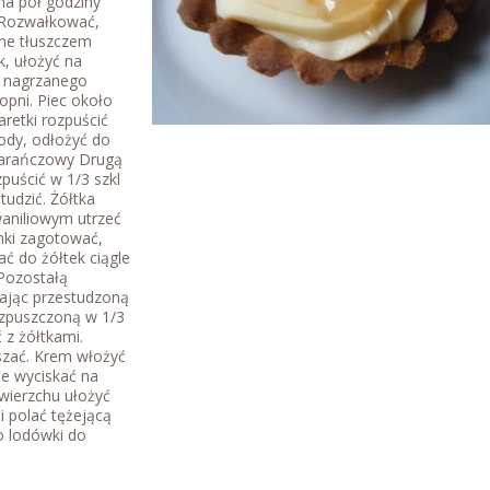
na pół godziny
 Rozwałkować,
ne tłuszczem
, ułożyć na
o nagrzanego
opni. Piec około
aretki rozpuścić
ody, odłożyć do
marańczowy Drugą
puścić w 1/3 szkl
tudzić. Żółtka
waniliowym utrzeć
nki zagotować,
ć do żółtek ciągle
 Pozostałą
dając przestudzoną
ozpuszczoną w 1/3
 z żółtkami.
szać. Krem włożyć
ie wyciskać na
wierzchu ułożyć
i polać tężejącą
o lodówki do