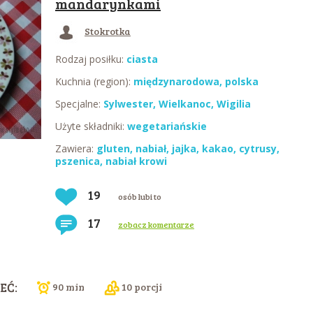
mandarynkami
Stokrotka
Rodzaj posiłku:
ciasta
Kuchnia (region):
międzynarodowa
,
polska
Specjalne:
Sylwester
,
Wielkanoc
,
Wigilia
Użyte składniki:
wegetariańskie
Zawiera:
gluten
,
nabiał
,
jajka
,
kakao
,
cytrusy
,
pszenica
,
nabiał krowi
19
osób lubi to
17
zobacz komentarze
EĆ:
90 min
10 porcji