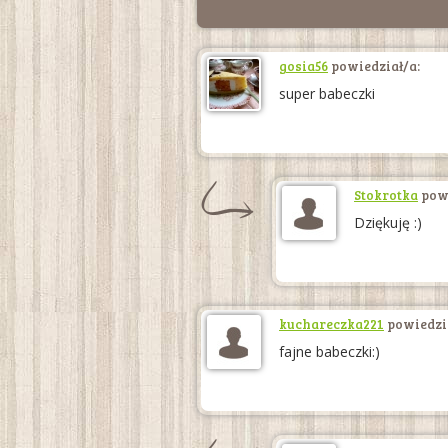
gosia56
powiedział/a:
super babeczki
Stokrotka
powi
Dziękuję :)
kuchareczka221
powiedzia
fajne babeczki:)