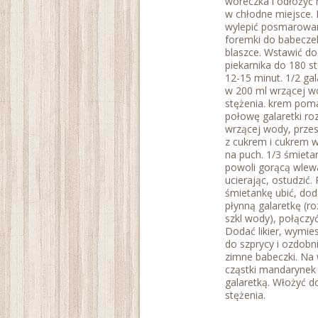
woreczka i odłożyć 
w chłodne miejsce.
wylepić posmarowa
foremki do babeczek
blaszce. Wstawić d
piekarnika do 180 st
12-15 minut. 1/2 gal
w 200 ml wrzącej w
stężenia. krem po
połowę galaretki roz
wrzącej wody, przes
z cukrem i cukrem 
na puch. 1/3 śmieta
powoli gorącą wlewa
ucierając, ostudzić.
śmietankę ubić, do
płynną galaretkę (r
szkl wody), połączyć
Dodać likier, wymie
do szprycy i ozdobn
zimne babeczki. Na 
cząstki mandarynek 
galaretką. Włożyć d
stężenia.