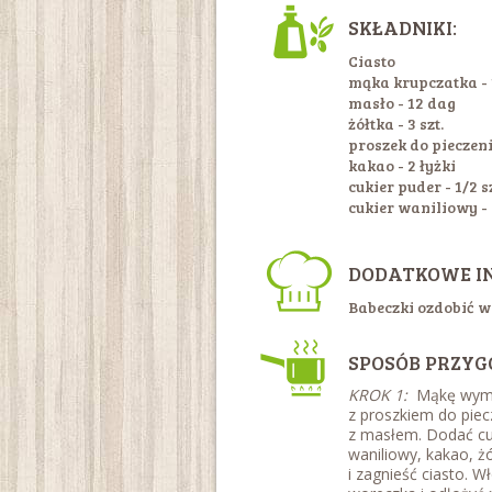
SKŁADNIKI:
Ciasto
mąka krupczatka - 1
masło - 12 dag
żółtka - 3 szt.
proszek do pieczeni
kakao - 2 łyżki
cukier puder - 1/2 
cukier waniliowy - 
DODATKOWE I
Babeczki ozdobić w
SPOSÓB PRZYG
KROK 1:
Mąkę wymi
z proszkiem do piec
z masłem. Dodać cuk
waniliowy, kakao, ż
i zagnieść ciasto. 