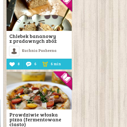
Chlebek bananowy
z pradawnych zbóż
Kuchnia Pusheena
8
6
6 min
Prawdziwie włoska
pizza (fermentowane
ciasto)