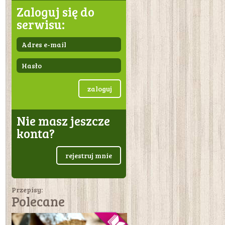
Zaloguj się do
serwisu:
zaloguj
Nie masz jeszcze
konta?
rejestruj mnie
Przepisy:
Polecane