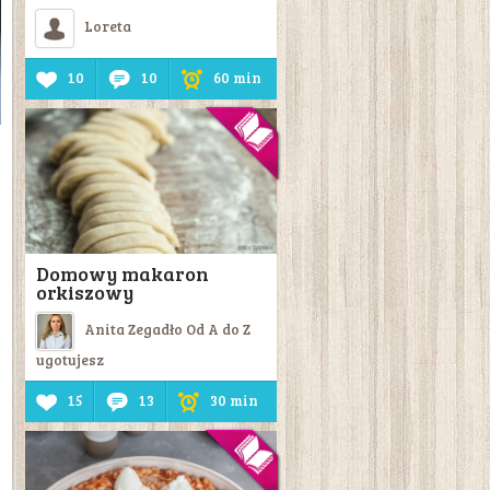
Loreta
10
10
60 min
Domowy makaron
orkiszowy
Anita Zegadło Od A do Z
ugotujesz
15
13
30 min