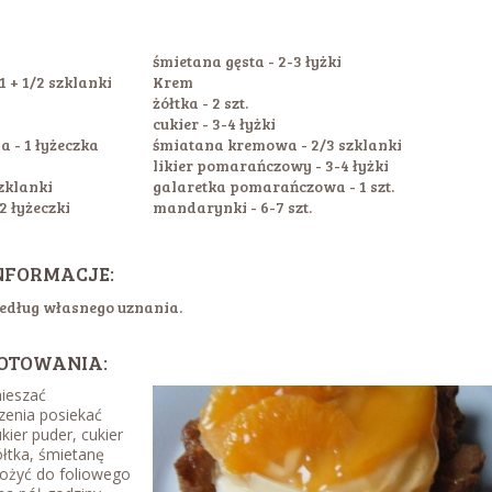
śmietana gęsta - 2-3 łyżki
 + 1/2 szklanki
Krem
żółtka - 2 szt.
cukier - 3-4 łyżki
a - 1 łyżeczka
śmiatana kremowa - 2/3 szklanki
likier pomarańczowy - 3-4 łyżki
szklanki
galaretka pomarańczowa - 1 szt.
2 łyżeczki
mandarynki - 6-7 szt.
NFORMACJE:
edług własnego uznania.
OTOWANIA:
eszać
zenia posiekać
ier puder, cukier
ółtka, śmietanę
Włożyć do foliowego