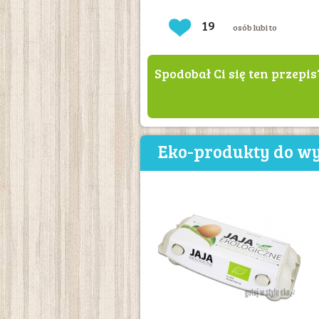
19
osób lubi to
Spodobał Ci się ten przepis
Eko-produkty do wy