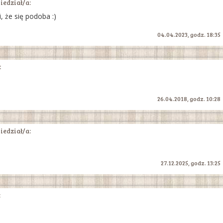
edział/a:
i, że się podoba :)
04.04.2023, godz. 18:35
:
26.04.2018, godz. 10:28
edział/a:
27.12.2025, godz. 13:25
: