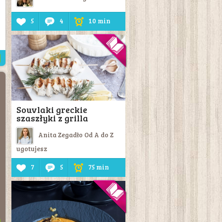
5
4
10 min
Souvlaki greckie
szaszłyki z grilla
Anita Zegadło Od A do Z
ugotujesz
7
5
75 min