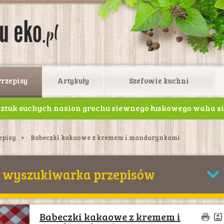
Przepisy
Artykuły
Szefowie kuchni
ztuk suchych nasion grochu siewnego łuskowego waha się
łkowania zachowują przez 5-7 lat.
episy
Babeczki kakaowe z kremem i mandarynkami
wyszukiwarka przepisów
Babeczki kakaowe z kremem i