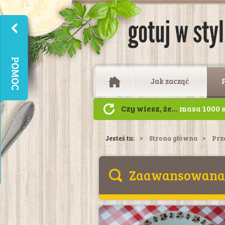
Jak zacząć
Czy wiesz, że...
masa 1000 s
gramów, a zdolność do kie
Jesteś tu:
Strona główna
Prz
Zaawansowana 