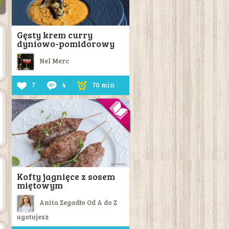
Gęsty krem curry
dyniowo-pomidorowy
Nel Merc
7
4
70 min
Kofty jagnięce z sosem
miętowym
Anita Zegadło Od A do Z
ugotujesz