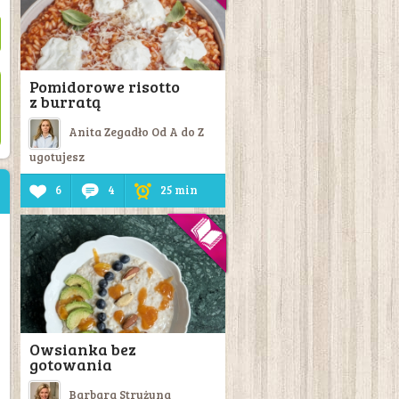
Pomidorowe risotto
z burratą
Anita Zegadło Od A do Z
ugotujesz
6
4
25 min
Owsianka bez
gotowania
Barbara Strużyna