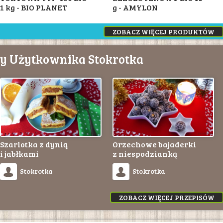
1 kg - BIO PLANET
g - AMYLON
ZOBACZ WIĘCEJ PRODUKTÓW
sy Użytkownika Stokrotka
Szarlotka z dynią
Orzechowe bajaderki
i jabłkami
z niespodzianką
Stokrotka
Stokrotka
ZOBACZ WIĘCEJ PRZEPISÓW