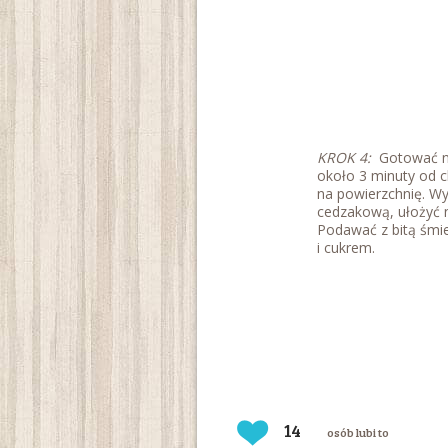
KROK 4:
Gotować n
około 3 minuty od c
na powierzchnię. Wy
cedzakową, ułożyć n
Podawać z bitą śmi
i cukrem.
14
osób lubi to