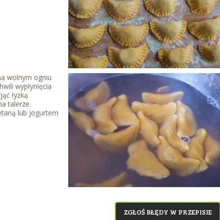
a wolnym ogniu
hwili wypłynięcia
jąć łyżką
a talerze.
etaną lub jogurtem
ZGŁOŚ BŁĘDY W PRZEPISIE