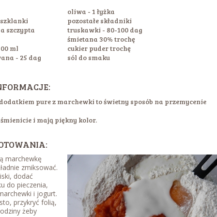
oliwa - 1 łyżka
 szklanki
pozostałe składniki
ia szczypta
truskawki - 80-100 dag
śmietana 30% trochę
300 ml
cukier puder trochę
ana - 25 dag
sól do smaku
NFORMACJE:
z dodatkiem pure z marchewki to świetny sposób na przemycenie
śmienicie i mają piękny kolor.
OTOWANIA:
ą marchewkę
kładnie zmiksować.
ski, dodać
ku do pieczenia,
marchewki i jogurt.
to, przykryć folią,
godziny żeby