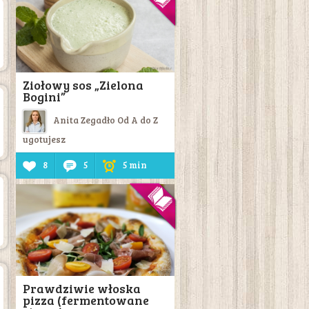
Ziołowy sos „Zielona
Bogini”
Anita Zegadło Od A do Z
ugotujesz
8
5
5 min
Prawdziwie włoska
pizza (fermentowane