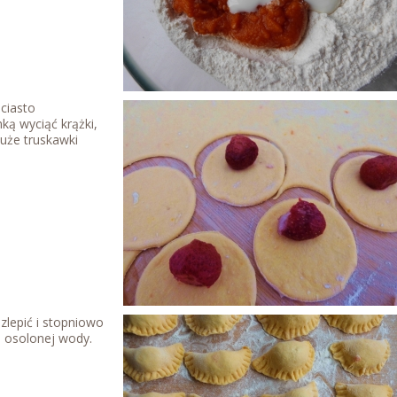
ciasto
ką wyciąć krążki,
duże truskawki
lepić i stopniowo
, osolonej wody.