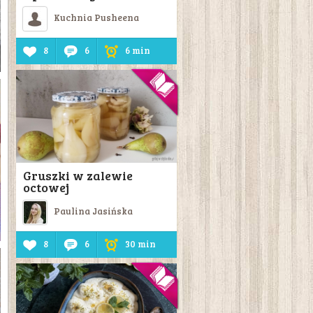
Kuchnia Pusheena
8
6
6 min
Gruszki w zalewie
octowej
Paulina Jasińska
8
6
30 min