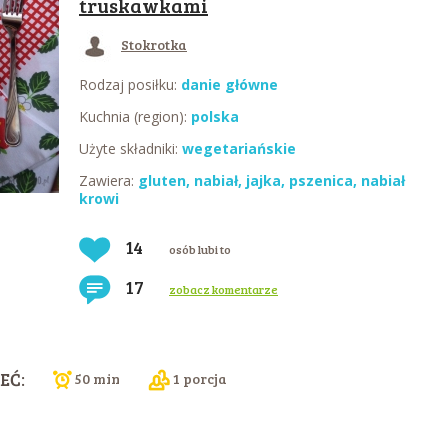
truskawkami
Stokrotka
Rodzaj posiłku:
danie główne
Kuchnia (region):
polska
Użyte składniki:
wegetariańskie
Zawiera:
gluten
,
nabiał
,
jajka
,
pszenica
,
nabiał
krowi
14
osób lubi to
17
zobacz komentarze
EĆ:
50 min
1 porcja