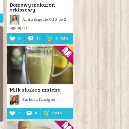
Domowy makaron
orkiszowy
Anita Zegadło Od A do Z
ugotujesz
15
13
30 min
Milk shake z matcha
Barbara Strużyna
7
4
5 min