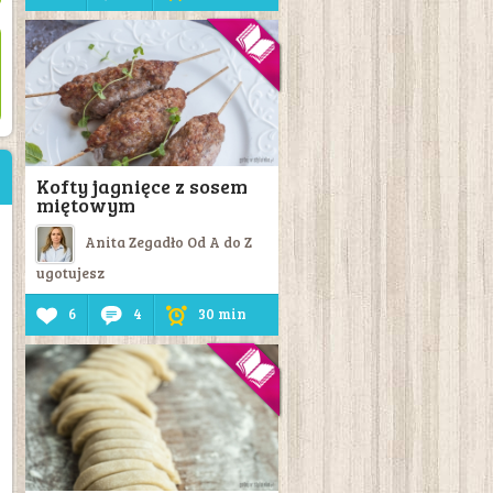
Kofty jagnięce z sosem
miętowym
Anita Zegadło Od A do Z
ugotujesz
6
4
30 min