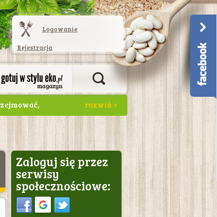
Logowanie
Rejestracja
przejmować,
a byłoby zjeść
którą odpowiada
. Oprócz bananów
asola, marchew.
Zaloguj się przez
serwisy
społecznościowe:
Sign in