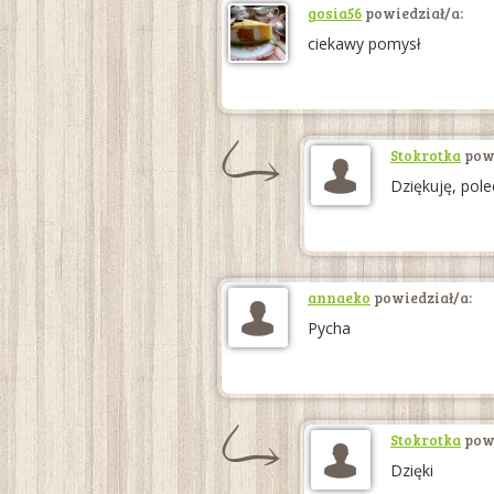
gosia56
powiedział/a:
ciekawy pomysł
Stokrotka
powi
Dziękuję, pol
annaeko
powiedział/a:
Pycha
Stokrotka
powi
Dzięki