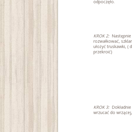
odpoczęło.
KROK 2:
Następnie 
rozwałkować, szklan
ułożyć truskawki, ( 
przekroić)
KROK 3:
Dokładnie z
wrzucać do wrzącej