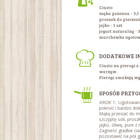
Ciasto
mąka pszenna - 3,5
proszek do pieczen
jajko - 1 szt.
jogurt naturalny - 
marchewka ugotow
DODATKOWE I
Ciasto na pierogi 
warzyw.
Pierogi smakują wy
SPOSÓB PRZYG
KROK 1:
Ugotowan
pokroić i bardzo do
Mąkę przesiać do mi
szczyptę soli, prosz
jajko, oliwę, pure z 
Zagnieść gładkie cias
pozostawić na pół 