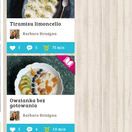
Tiramisu limoncello
Barbara Strużyna
5
5
75 min
Owsianka bez
gotowania
Barbara Strużyna
5
4
10 min