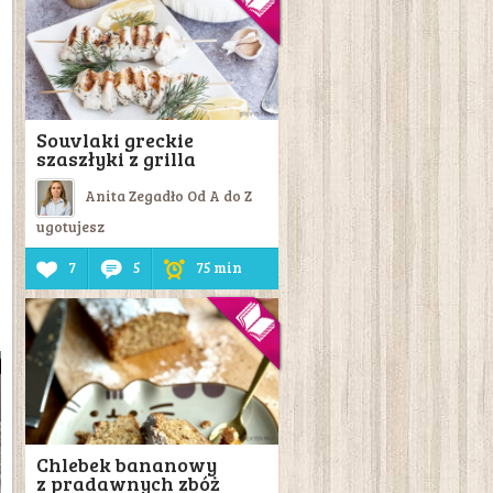
Souvlaki greckie
szaszłyki z grilla
Anita Zegadło Od A do Z
ugotujesz
7
5
75 min
Chlebek bananowy
z pradawnych zbóż