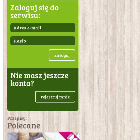
Zaloguj się do
serwisu:
zaloguj
Nie masz jeszcze
konta?
rejestruj mnie
Przepisy:
Polecane