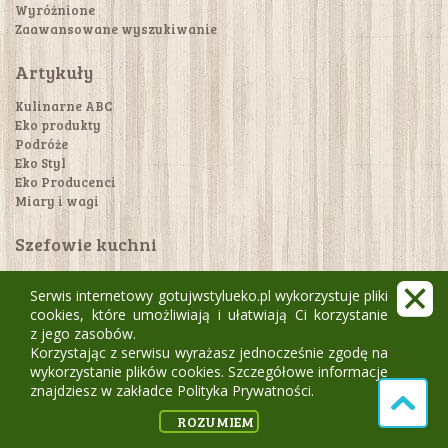
Wyróżnione
Zaawansowane wyszukiwanie
Artykuły
Kulinarne ABC
Eko produkty
Podróże
Eko Styl
Eko Producenci
Miary i wagi
Szefowie kuchni
Nikita
Serwis internetowy gotujwstylueko.pl wykorzystuje pliki
Paulina Jasińska
cookies, które umożliwiają i ułatwiają Ci korzystanie
Anita Zegadło Od A do Z ugotujesz
z jego zasobów.
Barbara Strużyna
Korzystając z serwisu wyrażasz jednocześnie zgodę na
wykorzystanie plików cookies. Szczegółowe informacje
Aktualności
znajdziesz w zakładce Polityka Prywatności.
Magazyn Gotuj w stylu eko.pl
ROZUMIEM
Prenumerata