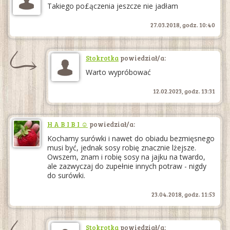
Takiego po£ączenia jeszcze nie jadłam
27.03.2018, godz. 10:40
Stokrotka
powiedział/a:
Warto wypróbować
12.02.2023, godz. 13:31
H A B I B I ☺
powiedział/a:
Kochamy surówki i nawet do obiadu bezmięsnego
musi być, jednak sosy robię znacznie lżejsze.
Owszem, znam i robię sosy na jajku na twardo,
ale zazwyczaj do zupełnie innych potraw - nigdy
do surówki.
23.04.2018, godz. 11:53
Stokrotka
powiedział/a: