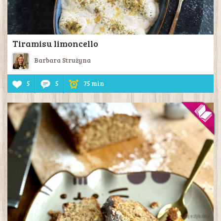
Tiramisu limoncello
Barbara Strużyna
5
5
75 min