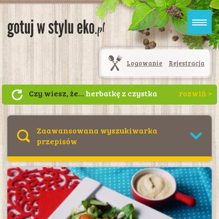
Logowanie
Rejestracja
Czy wiesz, że...
herbatkę z czystka
mogą pić dzieci już od trzeciego
miesiąca życia. Wzmacnia odporność i
nie powoduje skutków ubocznych.
Zaawansowana wyszukiwarka
Można ja wprowadzić jako drugą lub
przepisów
trzecią herbatkę w diecie dziecka.