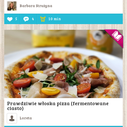
Barbara Strużyna
5
4
10 min
Prawdziwie włoska pizza (fermentowane
ciasto)
Loreta