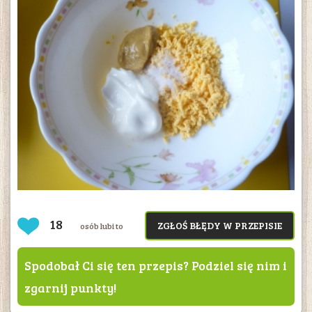
18
ZGŁOŚ BŁĘDY W PRZEPISIE
osób lubi to
Spodobał Ci się ten przepis? Podziel się nim i
zgarnij punkty!