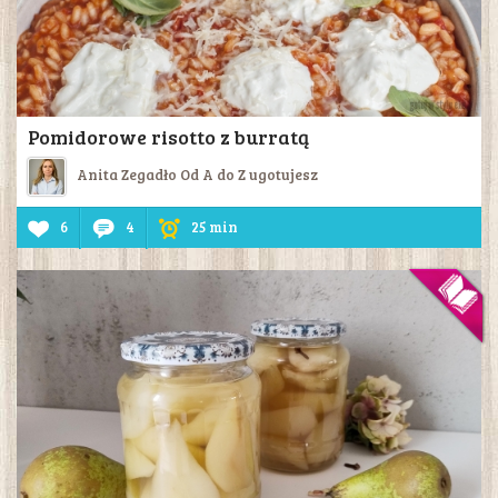
Pomidorowe risotto z burratą
Anita Zegadło Od A do Z ugotujesz
6
4
25 min