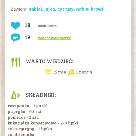
Zawiera:
nabiał
,
jajka
,
cytrusy
,
nabiał krowi
18
osób lubi to
19
zobacz komentarze
WARTO WIEDZIEĆ:
15 min
1 porcja
SKŁADNIKI:
roszponka - 1 garść
papryka - 0,5 szt.
pomidor - 1 szt.
kukurydza konserwowa - 2-3 łyżki
sok z cytryny - 1 łyżka
sól do smaku