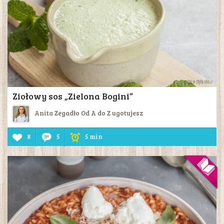
Ziołowy sos „Zielona Bogini”
Anita Zegadło Od A do Z ugotujesz
8
5
5 min