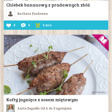
Chlebek bananowy z pradawnych zbóż
Kuchnia Pusheena
8
6
6 min
Kofty jagnięce z sosem miętowym
Anita Zegadło Od A do Z ugotujesz