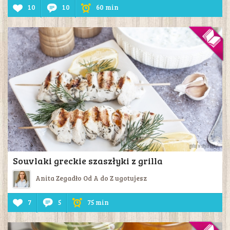
10
10
60 min
Souvlaki greckie szaszłyki z grilla
Anita Zegadło Od A do Z ugotujesz
7
5
75 min