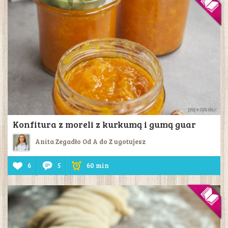
Konfitura z moreli z kurkumą i gumą guar
Anita Zegadło Od A do Z ugotujesz
6
5
60 min