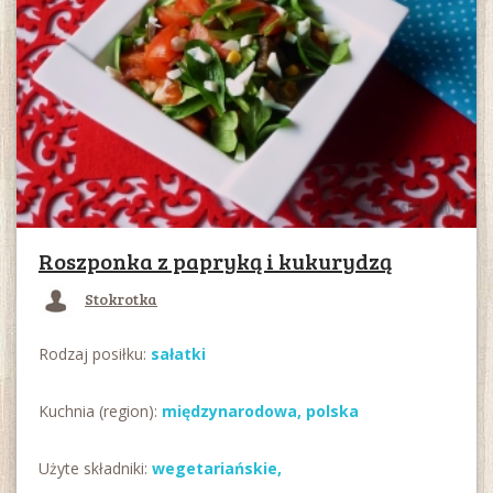
Roszponka z papryką i kukurydzą
Stokrotka
Rodzaj posiłku:
sałatki
Kuchnia (region):
międzynarodowa
,
polska
Użyte składniki:
wegetariańskie
,