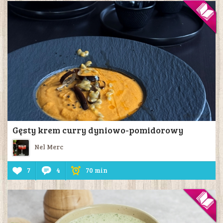
Gęsty krem curry dyniowo-pomidorowy
Nel Merc
7
4
70 min