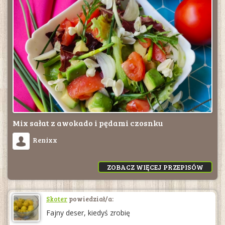
Mix sałat z awokado i pędami czosnku
Renixx
ZOBACZ WIĘCEJ PRZEPISÓW
Skoter
powiedział/a:
Fajny deser, kiedyś zrobię