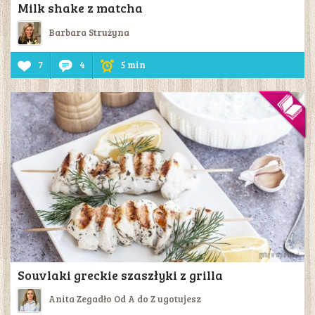
Milk shake z matcha
Barbara Strużyna
7
4
5 min
Souvlaki greckie szaszłyki z grilla
Anita Zegadło Od A do Z ugotujesz