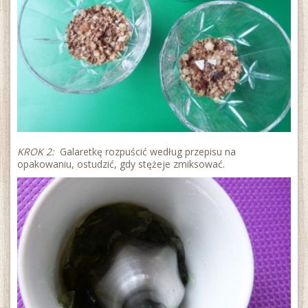
KROK 2:
Galaretkę rozpuścić według przepisu na
opakowaniu, ostudzić, gdy stężeje zmiksować.