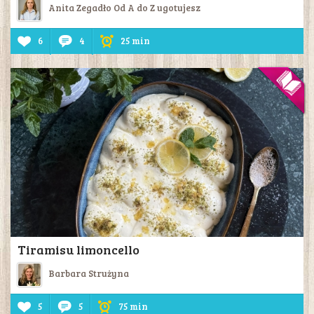
Anita Zegadło Od A do Z ugotujesz
6
4
25 min
Tiramisu limoncello
Barbara Strużyna
5
5
75 min