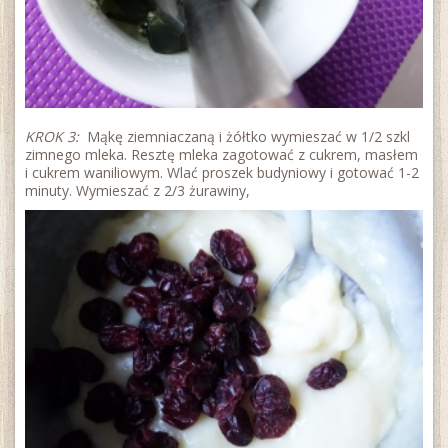
KROK 3:
Mąkę ziemniaczaną i żółtko wymieszać w 1/2 szkl
zimnego mleka. Resztę mleka zagotować z cukrem, masłem
i cukrem waniliowym. Wlać proszek budyniowy i gotować 1-2
minuty. Wymieszać z 2/3 żurawiny,