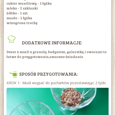
cukier waniliowy - 1 łyżka
mleko - 2 szklanki
żółtko - 1 szt.
masło - 1 łyżka
winogrona trochę
DODATKOWE INFORMACJE:
Deser z musli z granolą, budyniem, galaretką i owocami to
łatwe do przygotowania,smaczne śniadanie.
SPOSÓB PRZYGOTOWANIA:
KROK 1:
Musli wsypać do pucharków pozostawiając 2 łyżki.