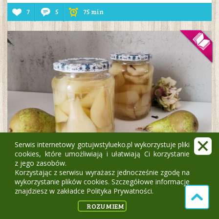
7
5
75 min
Serwis internetowy gotujwstylueko.pl wykorzystuje pliki
cookies, które umożliwiają i ułatwiają Ci korzystanie
Gruszki w zalewie octowej
z jego zasobów.
Korzystając z serwisu wyrażasz jednocześnie zgodę na
Paulina Jasińska
wykorzystanie plików cookies. Szczegółowe informacje
znajdziesz w zakładce Polityka Prywatności.
8
6
30 min
ROZUMIEM