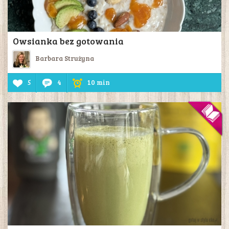
Owsianka bez gotowania
Barbara Strużyna
5
4
10 min