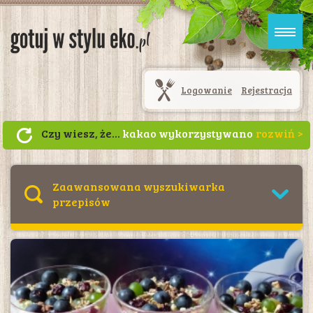
Logowanie
Rejestracja
Czy wiesz, że...
kakao wykorzystywano
głównie do sporządzania gorzkiego
napoju xocolatl (ziarna poddane
fermentacji i prażeniu mieszano z
Zaawansowana wyszukiwarka
wodą, miodem, mączką kukurydzianą
przepisów
oraz chilli)