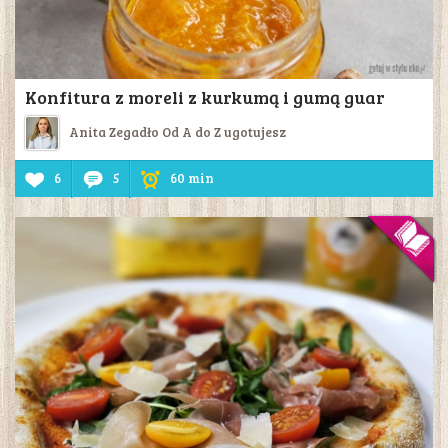
Konfitura z moreli z kurkumą i gumą guar
Anita Zegadło Od A do Z ugotujesz
6
5
60 min