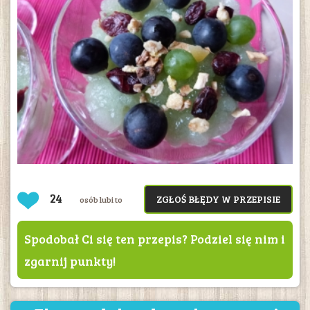
24
ZGŁOŚ BŁĘDY W PRZEPISIE
osób lubi to
Spodobał Ci się ten przepis? Podziel się nim i
zgarnij punkty!