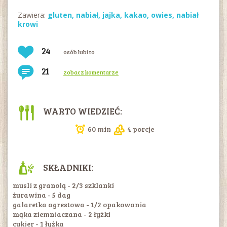
Zawiera:
gluten
,
nabiał
,
jajka
,
kakao
,
owies
,
nabiał
krowi
24
osób lubi to
21
zobacz komentarze
WARTO WIEDZIEĆ:
60 min
4 porcje
SKŁADNIKI:
musli z granolą - 2/3 szklanki
żurawina - 5 dag
galaretka agrestowa - 1/2 opakowania
mąka ziemniaczana - 2 łyżki
cukier - 1 łyżka