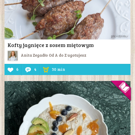
Kofty jagnięce z sosem miętowym
Anita Zegadło Od A do Z ugotujesz
6
4
30 min