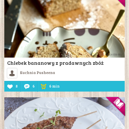
Chlebek bananowy z pradawnych zbóż
Kuchnia Pusheena
8
6
6 min