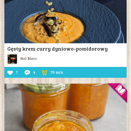
Gęsty krem curry dyniowo-pomidorowy
Nel Merc
7
4
70 min