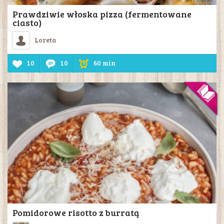
Prawdziwie włoska pizza (fermentowane
ciasto)
Loreta
10
10
60 min
Pomidorowe risotto z burratą