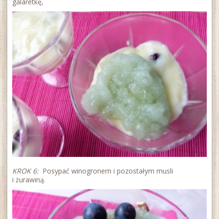
galaretkę,
KROK 6:
Posypać winogronem i pozostałym musli
i żurawiną.