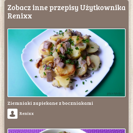
Zobacz inne przepisy Użytkownika
Renixx
Ziemniaki zapiekane z boczniakami
Renixx