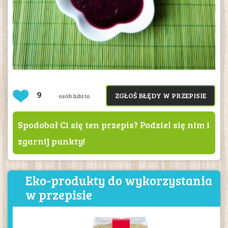
9
ZGŁOŚ BŁĘDY W PRZEPISIE
osób lubi to
Spodobał Ci się ten przepis? Podziel się nim i
zgarnij punkty!
Eko-produkty do wykorzystania
w przepisie