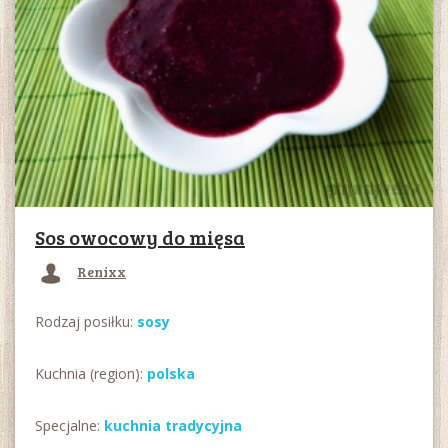
Sos owocowy do mięsa
Renixx
Rodzaj posiłku:
sosy
Kuchnia (region):
polska
Specjalne:
kuchnia tradycyjna