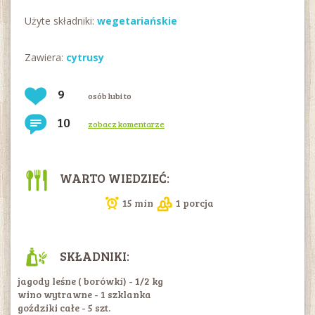
Użyte składniki:
wegetariańskie
Zawiera:
cytrusy
9
osób lubi to
10
zobacz komentarze
WARTO WIEDZIEĆ:
15 min
1 porcja
SKŁADNIKI:
jagody leśne ( borówki) - 1/2 kg
wino wytrawne - 1 szklanka
goździki całe - 5 szt.