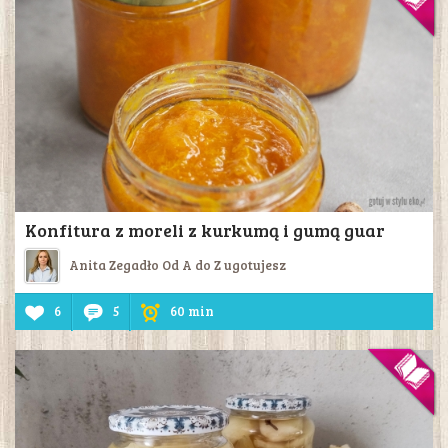
Konfitura z moreli z kurkumą i gumą guar
Anita Zegadło Od A do Z ugotujesz
6
5
60 min