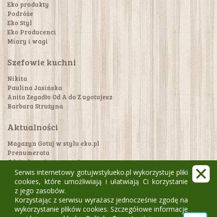
Eko produkty
Podróże
Eko Styl
Eko Producenci
Miary i wagi
Szefowie kuchni
Nikita
Paulina Jasińska
Anita Zegadło Od A do Z ugotujesz
Barbara Strużyna
Aktualności
Magazyn Gotuj w stylu eko.pl
Prenumerata
Gdzie dostać magazyn?
Konkursy!
Serwis internetowy gotujwstylueko.pl wykorzystuje pliki
cookies, które umożliwiają i ułatwiają Ci korzystanie
z jego zasobów.
Kontakt
Korzystając z serwisu wyrażasz jednocześnie zgodę na
FAQ / pomoc
wykorzystanie plików cookies. Szczegółowe informacje
Regulamin i polityka prywatności