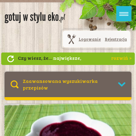
Logowanie
Rejestracja
Czy wiesz, że...
największe,
ekologiczne plantacje kawy znajdują
się w Brazylii, Kolumbii, Peru, Meksyku
(ok. 60% powierzchni upraw
Zaawansowana wyszukiwarka
światowych) oraz w Afryce (ok. 30%
przepisów
powierzchni - głównie w Etiopii)