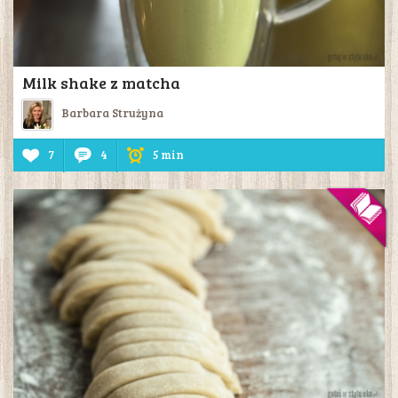
Milk shake z matcha
Barbara Strużyna
7
4
5 min