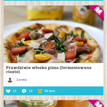
Prawdziwie włoska pizza (fermentowane
ciasto)
Loreta
10
10
60 min