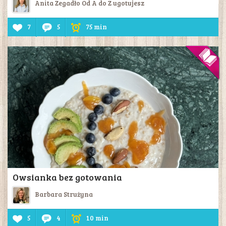
Anita Zegadło Od A do Z ugotujesz
7
5
75 min
Owsianka bez gotowania
Barbara Strużyna
5
4
10 min