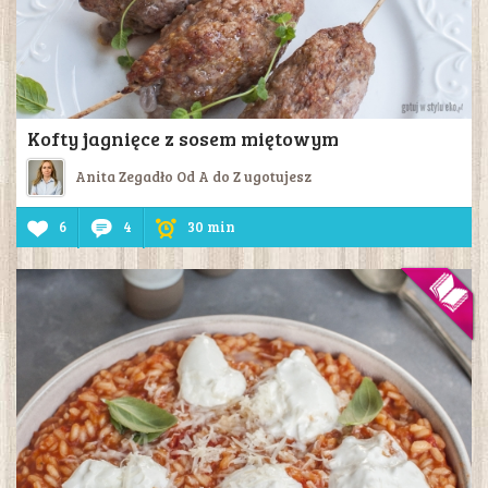
Kofty jagnięce z sosem miętowym
Anita Zegadło Od A do Z ugotujesz
6
4
30 min