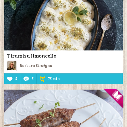
Tiramisu limoncello
Barbara Strużyna
5
5
75 min