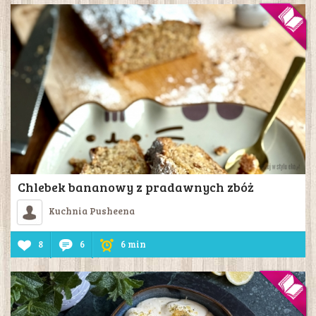
Chlebek bananowy z pradawnych zbóż
Kuchnia Pusheena
8
6
6 min