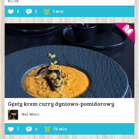
8
5
5 min
Gęsty krem curry dyniowo-pomidorowy
Nel Merc
7
4
70 min