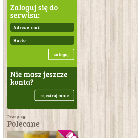
Zaloguj się do
serwisu:
zaloguj
Nie masz jeszcze
konta?
rejestruj mnie
Przepisy:
Polecane