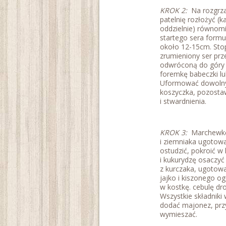
KROK 2:
Na rozgrza
patelnię rozłożyć (k
oddzielnie) równom
startego sera formu
około 12-15cm. Stop
zrumieniony ser prz
odwróconą do góry 
foremkę babeczki lu
Uformować dowolny
koszyczka, pozosta
i stwardnienia.
KROK 3:
Marchewkę,
i ziemniaka ugotowa
ostudzić, pokroić w
i kukurydzę osaczyć
z kurczaka, ugotow
jajko i kiszonego o
w kostkę. cebulę dr
Wszystkie składniki 
dodać majonez, prz
wymieszać.