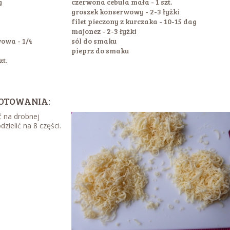
g
czerwona cebula mała - 1 szt.
groszek konserwowy - 2-3 łyżki
filet pieczony z kurczaka - 10-15 dag
majonez - 2-3 łyżki
owa - 1/4
sól do smaku
pieprz do smaku
zt.
OTOWANIA:
 na drobnej
dzielić na 8 części.