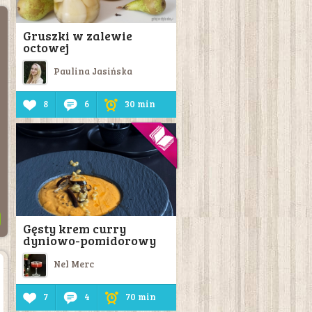
Gruszki w zalewie
octowej
Paulina Jasińska
8
6
30 min
Gęsty krem curry
dyniowo-pomidorowy
Nel Merc
7
4
70 min