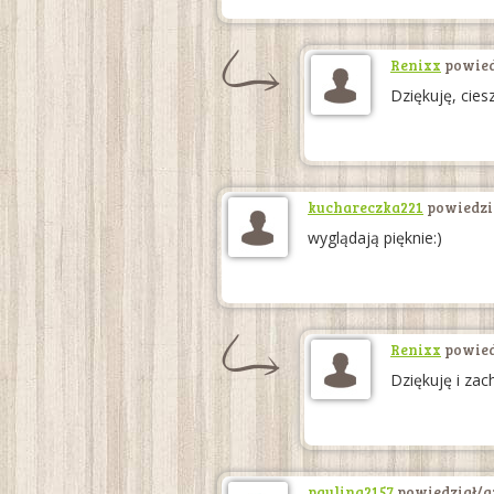
Renixx
powied
Dziękuję, cies
kuchareczka221
powiedzia
wyglądają pięknie:)
Renixx
powied
Dziękuję i za
paulina2157
powiedział/a