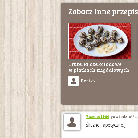
Zobacz inne przepi
Trufelki czekoladowe
w płatkach migdałowych
Renixx
Bożena1960
powiedział/a:
Śliczne i apetyczne;)