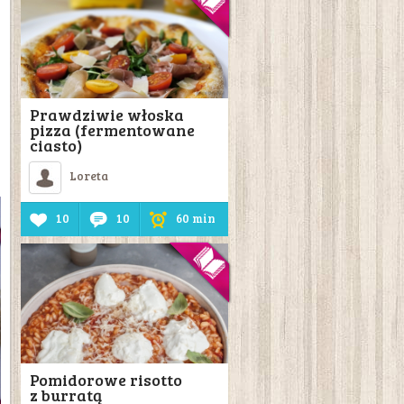
Prawdziwie włoska
pizza (fermentowane
ciasto)
Loreta
10
10
60 min
Pomidorowe risotto
z burratą