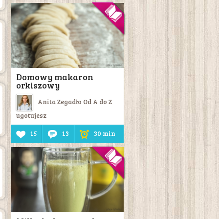
Domowy makaron
orkiszowy
Anita Zegadło Od A do Z
ugotujesz
15
13
30 min