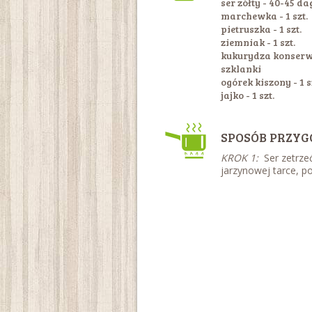
ser zółty - 40-45 da
marchewka - 1 szt.
pietruszka - 1 szt.
ziemniak - 1 szt.
kukurydza konserw
szklanki
ogórek kiszony - 1 s
jajko - 1 szt.
SPOSÓB PRZYG
KROK 1:
Ser zetrzeć
jarzynowej tarce, po