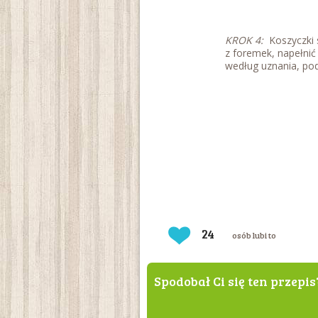
KROK 4:
Koszyczki 
z foremek, napełnić
według uznania, po
24
osób lubi to
Spodobał Ci się ten przepis