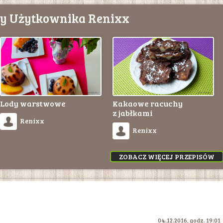
sy Użytkownika Renixx
Lody warstwowe
Kakaowe racuchy
z jabłkami
Renixx
Renixx
ZOBACZ WIĘCEJ PRZEPISÓW
04.12.2016, godz. 19:01