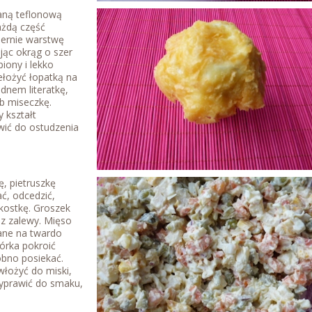
ną teflonową
ażdą część
iernie warstwę
jąc okrąg o szer
iony i lekko
ełożyć łopatką na
dnem literatkę,
b miseczkę.
 kształt
wić do ostudzenia
 pietruszkę
ć, odcedzić,
 kostkę. Groszek
 z zalewy. Mięso
ane na twardo
górka pokroić
obno posiekać.
włożyć do miski,
yprawić do smaku,