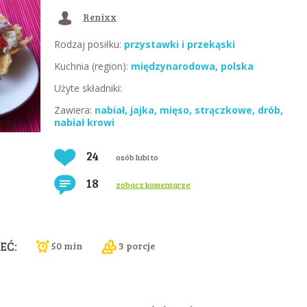
Renixx
Rodzaj posiłku:
przystawki i przekąski
Kuchnia (region):
międzynarodowa
,
polska
Użyte składniki:
Zawiera:
nabiał
,
jajka
,
mięso
,
strączkowe
,
drób
,
nabiał krowi
24
osób lubi to
18
zobacz komentarze
EĆ:
50 min
3 porcje