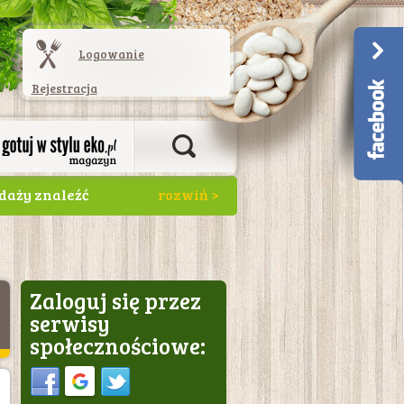
Logowanie
Rejestracja
daży znaleźć
u stężeniu
ekąska, np. w
Zaloguj się przez
serwisy
społecznościowe:
Sign in