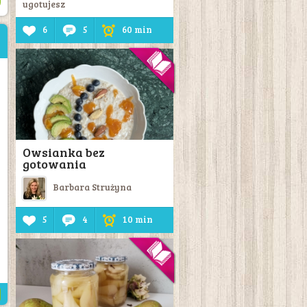
ugotujesz
6
5
60 min
Owsianka bez
gotowania
Barbara Strużyna
5
4
10 min