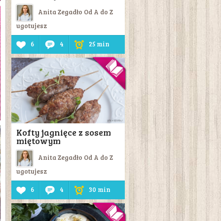
Anita Zegadło Od A do Z
ugotujesz
6
4
25 min
Kofty jagnięce z sosem
miętowym
Anita Zegadło Od A do Z
ugotujesz
6
4
30 min