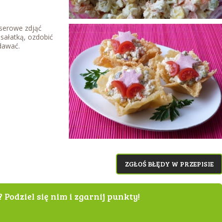
serowe zdjąć
 sałatką, ozdobić
dawać.
ZGŁOŚ BŁĘDY W PRZEPISIE
? Podziel się nim i zgarnij punkty!