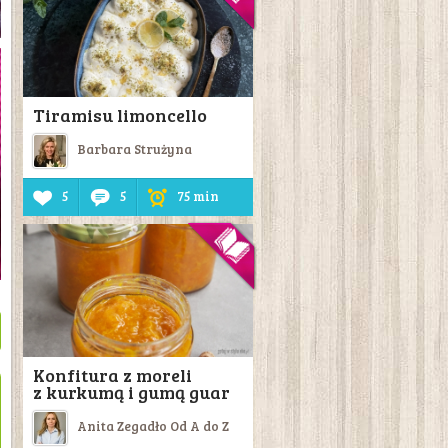
Tiramisu limoncello
Barbara Strużyna
5
5
75 min
Konfitura z moreli
z kurkumą i gumą guar
Anita Zegadło Od A do Z