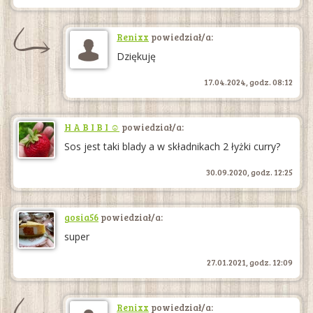
Renixx
powiedział/a:
Dziękuję
17.04.2024, godz. 08:12
H A B I B I ☺
powiedział/a:
Sos jest taki blady a w składnikach 2 łyżki curry?
30.09.2020, godz. 12:25
gosia56
powiedział/a:
super
27.01.2021, godz. 12:09
Renixx
powiedział/a: