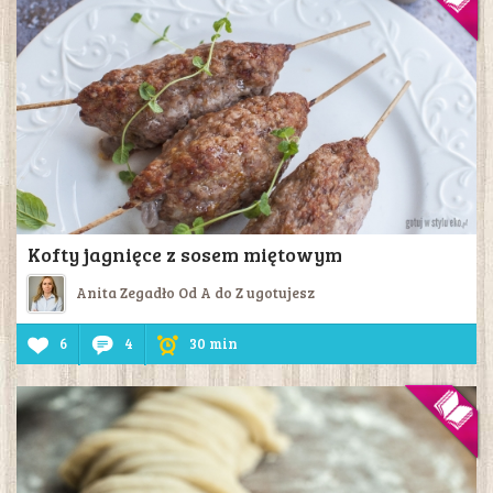
Kofty jagnięce z sosem miętowym
Anita Zegadło Od A do Z ugotujesz
6
4
30 min