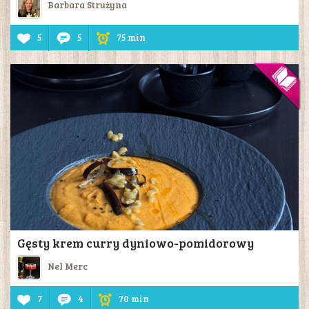
Barbara Strużyna
5
5
75 min
Gęsty krem curry dyniowo-pomidorowy
Nel Merc
7
4
70 min