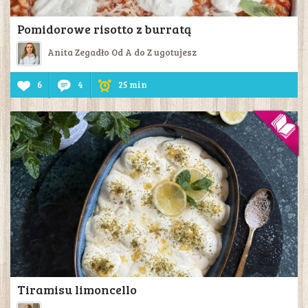
Pomidorowe risotto z burratą
Anita Zegadło Od A do Z ugotujesz
6
4
25 min
Tiramisu limoncello