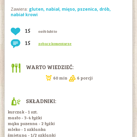
Zawiera:
gluten
,
nabiał
,
mięso
,
pszenica
,
drób
,
nabiał krowi
15
osób lubi to
15
zobacz komentarze
WARTO WIEDZIEĆ:
60 min
6 porcji
SKŁADNIKI:
kurczak - 1 szt.
masło - 3-4 łyżki
mąka pszenna - 2 łyżki
mleko - 1 szklanka
śmietana - 1/2 szklanki