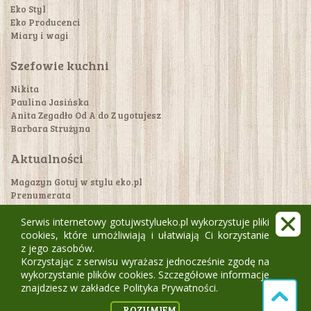
Eko Styl
Eko Producenci
Miary i wagi
Szefowie kuchni
Nikita
Paulina Jasińska
Anita Zegadło Od A do Z ugotujesz
Barbara Strużyna
Aktualności
Magazyn Gotuj w stylu eko.pl
Prenumerata
Gdzie dostać magazyn?
Konkursy!
Serwis internetowy gotujwstylueko.pl wykorzystuje pliki
cookies, które umożliwiają i ułatwiają Ci korzystanie
z jego zasobów.
Kontakt
Korzystając z serwisu wyrażasz jednocześnie zgodę na
FAQ / pomoc
wykorzystanie plików cookies. Szczegółowe informacje
Regulamin i polityka prywatności
znajdziesz w zakładce Polityka Prywatności.
Polityka plików cookie
ROZUMIEM