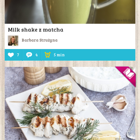
Milk shake z matcha
Barbara Strużyna
7
4
5 min