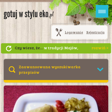
Logowanie
Rejestracja
Czy wiesz, że...
w tradycji Majów,
mężczyzna podczas zaręczyn był
zobowiązany obdarować wybrankę
ziarnami kakao.
Zaawansowana wyszukiwarka
przepisów