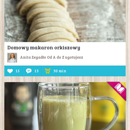
Domowy makaron orkiszowy
Anita Zegadło Od A do Z ugotujesz
15
13
30 min