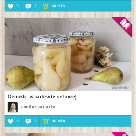
6
5
60 min
Gruszki w zalewie octowej
Paulina Jasińska
8
6
30 min