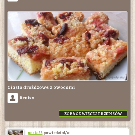
Ciasto drożdżowe z owocami
Renixx
ZOBACZ WIĘCEJ PRZEPISÓW
gosia56
powiedział/a: