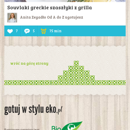
Souvlaki greckie szaszłyki z grilla
Anita Zegadło Od A do Z ugotujesz
7
5
75 min
wróć na górę strony
Patronem serwisu jest