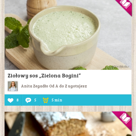
Ziołowy sos „Zielona Bogini”
Anita Zegadło Od A do Z ugotujesz
8
5
5 min