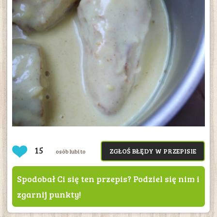
15
ZGŁOŚ BŁĘDY W PRZEPISIE
osób lubi to
Spodobał Ci się ten przepis? Podziel się nim i
zgarnij punkty!