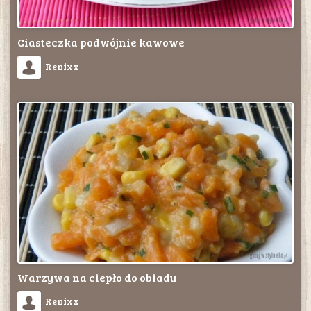
Ciasteczka podwójnie kawowe
Renixx
Warzywa na ciepło do obiadu
Renixx