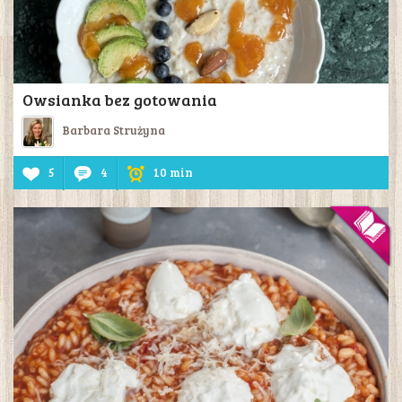
Owsianka bez gotowania
Barbara Strużyna
5
4
10 min