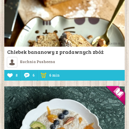
Chlebek bananowy z pradawnych zbóż
Kuchnia Pusheena
8
6
6 min