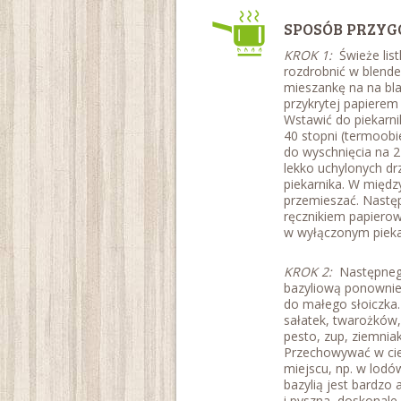
SPOSÓB PRZYG
KROK 1:
Świeże listki
rozdrobnić w blende
mieszankę na na bla
przykrytej papierem 
Wstawić do piekarn
40 stopni (termoobi
do wyschnięcia na 2
lekko uchylonych dr
piekarnika. W między
przemieszać. Następ
ręcznikiem papiero
w wyłączonym pieka
KROK 2:
Następnego
bazyliową ponownie 
do małego słoiczka
sałatek, twarożków
pesto, zup, ziemnia
Przechowywać w ci
miejscu, np. w lodó
bazylią jest bardzo
i pyszna, doskonal