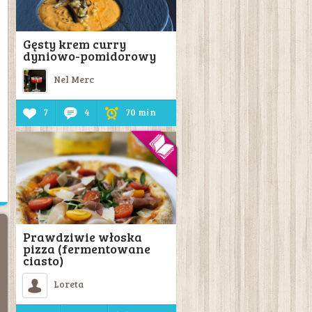
Gęsty krem curry
dyniowo-pomidorowy
Nel Merc
7
4
70 min
Prawdziwie włoska
pizza (fermentowane
ciasto)
Loreta