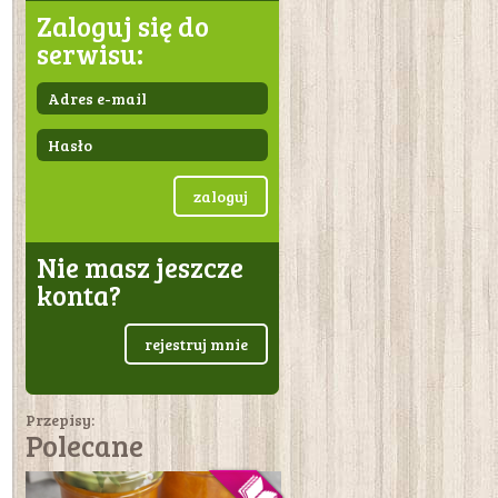
Zaloguj się do
serwisu:
zaloguj
Nie masz jeszcze
konta?
rejestruj mnie
Przepisy:
Polecane