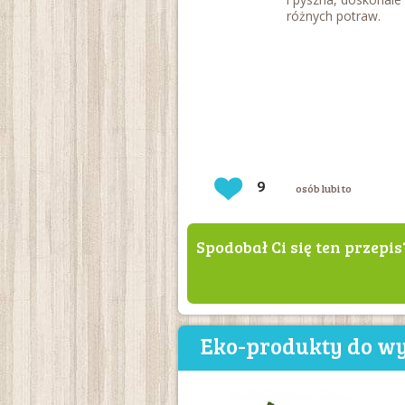
różnych potraw.
9
osób lubi to
Spodobał Ci się ten przepis
Eko-produkty do wy