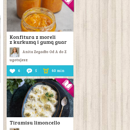
Konfitura z moreli
z kurkumą i gumą guar
Anita Zegadło Od A do Z
ugotujesz
6
5
60 min
Tiramisu limoncello