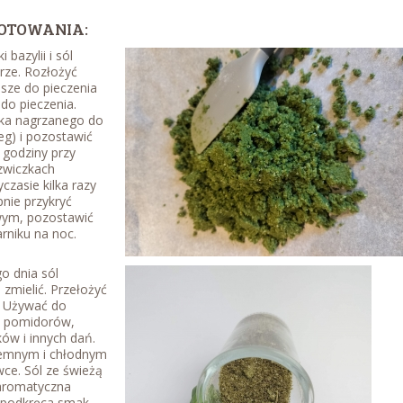
OTOWANIA:
 bazylii i sól
rze. Rozłożyć
sze do pieczenia
do pieczenia.
ika nagrzanego do
eg) i pozostawić
 godziny przy
zwiczkach
czasie kilka razy
nie przykryć
wym, pozostawić
rniku na noc.
 dnia sól
zmielić. Przełożyć
. Używać do
, pomidorów,
ków i innych dań.
emnym i chłodnym
wce. Sól ze świeżą
 aromatyczna
e podkręca smak