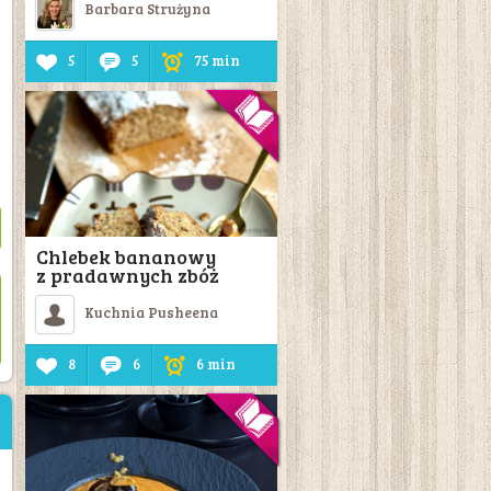
Barbara Strużyna
5
5
75 min
Chlebek bananowy
z pradawnych zbóż
Kuchnia Pusheena
8
6
6 min