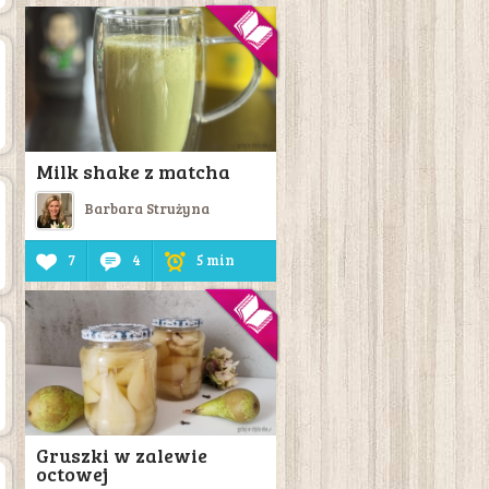
Milk shake z matcha
Barbara Strużyna
7
4
5 min
Gruszki w zalewie
octowej