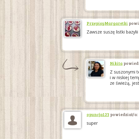
PrzepisyMargaretki
powie
Zawsze suszę listki bazyl
Nikita
powiedz
Z suszonymi te
i w niskiej te
ze świeżą, je
opuncja123
powiedział/a:
super