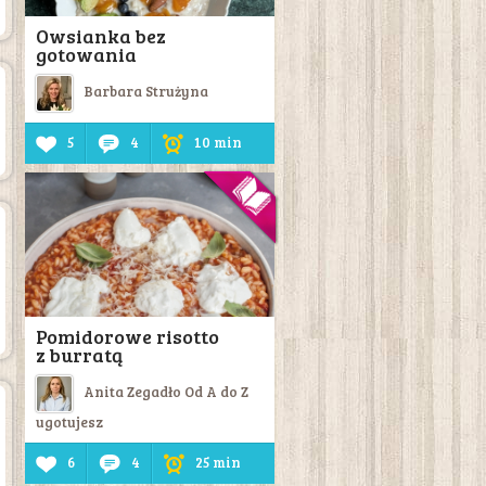
Owsianka bez
gotowania
Barbara Strużyna
5
4
10 min
Pomidorowe risotto
z burratą
Anita Zegadło Od A do Z
ugotujesz
6
4
25 min