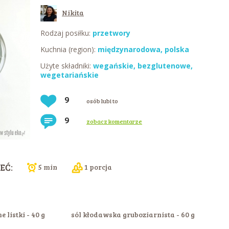
Nikita
Rodzaj posiłku:
przetwory
Kuchnia (region):
międzynarodowa
,
polska
Użyte składniki:
wegańskie
,
bezglutenowe
,
wegetariańskie
9
osób lubi to
9
zobacz komentarze
EĆ:
5 min
1 porcja
 listki - 40 g
sól kłodawska gruboziarnista - 60 g