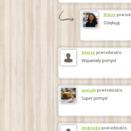
Nikita
powiedz
Dziękuję.
Renixx
powiedział/a:
Wspaniały pomysł
gosia56
powiedział/a:
Super pomysł
Stokrotka
powiedział/a: