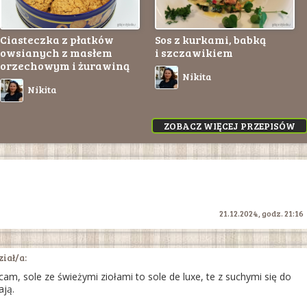
Ciasteczka z płatków
Sos z kurkami, babką
owsianych z masłem
i szczawikiem
orzechowym i żurawiną
Nikita
Nikita
ZOBACZ WIĘCEJ PRZEPISÓW
21.12.2024, godz. 21:16
iał/a:
cam, sole ze świeżymi ziołami to sole de luxe, te z suchymi się do
ają.