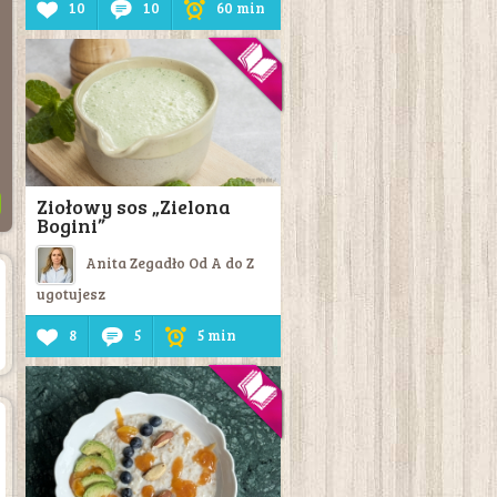
10
10
60 min
Ziołowy sos „Zielona
Bogini”
Anita Zegadło Od A do Z
ugotujesz
8
5
5 min